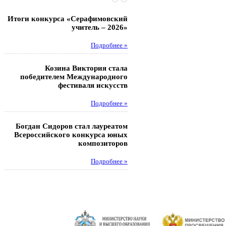
Итоги конкурса «Серафимовский
Чебаненко Глеб стал п
учитель – 2026»
областных соревнований
Подробнее »
Под
Козина Виктория стала
Музафаров Пётр стал п
победителем Международного
турнира п
фестиваля искусств
Под
Подробнее »
Педагоги гимнази
Богдан Сидоров стал лауреатом
победителями регион
Всероссийского конкурса юных
этапа XXI Всеросс
композиторов
конкурса «За нравс
подвиг у
Подробнее »
Под