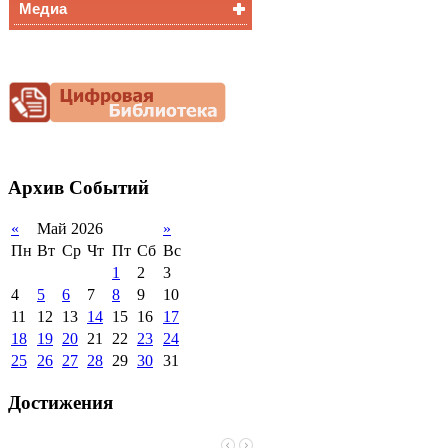
Медиа
Медалисты
Функциональная
Видеоальбом
грамотность
Фотогалерея
Снижение
документационной
нагрузки
Благотворительная
помощь гимназии
Архив
Событий
«
Май 2026
»
Пн
Вт
Ср
Чт
Пт
Сб
Вс
1
2
3
4
5
6
7
8
9
10
11
12
13
14
15
16
17
18
19
20
21
22
23
24
25
26
27
28
29
30
31
Достижения