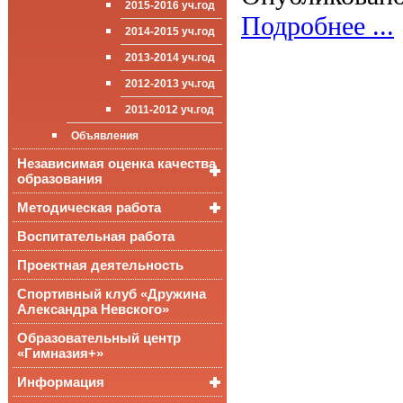
2015-2016 уч.год
приёма (перевода)
ООП СОО
школа»
Подробнее ...
Достижения
обучающихся
2014-2015 уч.год
Стипендии и виды
2013-2014 уч.год
поддержки обучающихся
2012-2013 уч.год
Международное
сотрудничество
2011-2012 уч.год
Организация питания в
Объявления
образовательной
организации
Независимая оценка качества
образования
Методическая работа
Независимая оценка
качества подготовки
обучающихся
Воспитательная работа
Уроки, мероприятия
Аккредитационный
ОГЭ и ЕГЭ
Публикации
Проектная деятельность
мониторинг системы
образования
Всероссийские
Материалы
Спортивный клуб «Дружина
проверочные
педагогического форума
Александра Невского»
работы
Всероссийская
Образовательный центр
олимпиада
«Гимназия+»
школьников
Информация