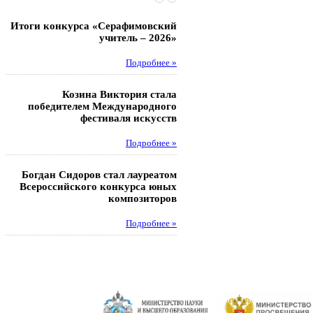
Итоги конкурса «Серафимовский
Чебаненко Глеб стал п
учитель – 2026»
областных соревнований
Подробнее »
Под
Козина Виктория стала
Музафаров Пётр стал п
победителем Международного
турнира п
фестиваля искусств
Под
Подробнее »
Педагоги гимнази
Богдан Сидоров стал лауреатом
победителями регион
Всероссийского конкурса юных
этапа XXI Всеросс
композиторов
конкурса «За нравс
подвиг у
Подробнее »
Под