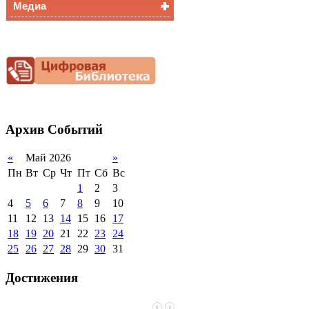
Медиа
Медалисты
Функциональная
Видеоальбом
грамотность
Фотогалерея
Снижение
документационной
нагрузки
Благотворительная
помощь гимназии
Архив
Событий
«
Май 2026
»
Пн
Вт
Ср
Чт
Пт
Сб
Вс
1
2
3
4
5
6
7
8
9
10
11
12
13
14
15
16
17
18
19
20
21
22
23
24
25
26
27
28
29
30
31
Достижения