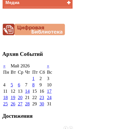
Медиа
Медалисты
Функциональная
Видеоальбом
грамотность
Фотогалерея
Снижение
документационной
нагрузки
Благотворительная
помощь гимназии
Архив
Событий
«
Май 2026
»
Пн
Вт
Ср
Чт
Пт
Сб
Вс
1
2
3
4
5
6
7
8
9
10
11
12
13
14
15
16
17
18
19
20
21
22
23
24
25
26
27
28
29
30
31
Достижения