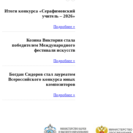
Итоги конкурса «Серафимовский
Чебаненко Глеб стал п
учитель – 2026»
областных соревнований
Подробнее »
Под
Козина Виктория стала
Музафаров Пётр стал п
победителем Международного
турнира п
фестиваля искусств
Под
Подробнее »
Педагоги гимнази
Богдан Сидоров стал лауреатом
победителями регион
Всероссийского конкурса юных
этапа XXI Всеросс
композиторов
конкурса «За нравс
подвиг у
Подробнее »
Под