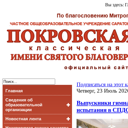
Вы здесь:
Г
Подписаться на этот 
Четверг, 23 Июль 202
Главная
Сведения об
Выпускники гимна
образовательной
испытания в СПД
организации
Новостная лента
Основные сведения
Структура и органы
Независимая оценка качества
События