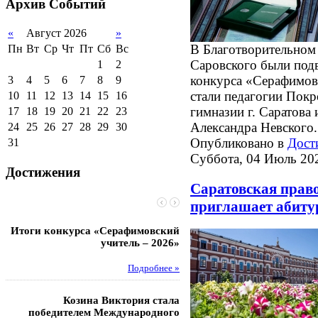
Архив
Событий
2011-2012 уч.год
Стипендии и виды
поддержки обучающихся
«
Август 2026
»
Международное
В Благотворительном
Пн
Вт
Ср
Чт
Пт
Сб
Вс
сотрудничество
Саровского были подв
1
2
Организация питания в
конкурса «Серафимов
3
4
5
6
7
8
9
образовательной
стали педагогии Покр
организации
10
11
12
13
14
15
16
гимназии г. Саратова
17
18
19
20
21
22
23
Александра Невского.
24
25
26
27
28
29
30
Опубликовано в
Дост
31
Суббота, 04 Июль 20
Достижения
Саратовская прав
приглашает абиту
Итоги конкурса «Серафимовский
Чебаненко Глеб стал п
учитель – 2026»
областных соревнований
Подробнее »
Под
Козина Виктория стала
Музафаров Пётр стал п
победителем Международного
турнира п