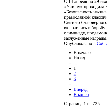
С 14 апреля по 29 ию
«Учи.ру» проходила 
«Безопасность начина
православной классич
Святого благоверного
включились в борьбу з
олимпиаде, продемон
заслуженные награды
Опубликовано в
Собы
В начало
Назад
...
1
2
3
...
Вперёд
В конец
Страница 1 из 735