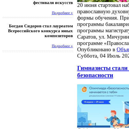
фестиваля искусств
20 июня стартовал на
Под
православную духовн
Подробнее »
формы обучения. При
Педагоги гимнази
программы бакалавриа
Богдан Сидоров стал лауреатом
победителями регион
программы магистрату
Всероссийского конкурса юных
этапа XXI Всеросс
композиторов
конкурса «За нравс
Саратов, ул. Мичурин
подвиг у
программе «Православ
Подробнее »
Опубликовано в
Объя
Под
Суббота, 04 Июль 20
Гимназисты стали
безопасности