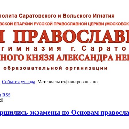
События уч.года
Материалы отфильтрованы по
л RSS
20
ершились экзамены по Основам правосл