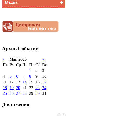
Медиа
Медалисты
Функциональная
Видеоальбом
грамотность
Фотогалерея
Снижение
документационной
нагрузки
Благотворительная
помощь гимназии
Архив
Событий
«
Май 2026
»
Пн
Вт
Ср
Чт
Пт
Сб
Вс
1
2
3
4
5
6
7
8
9
10
11
12
13
14
15
16
17
18
19
20
21
22
23
24
25
26
27
28
29
30
31
Достижения