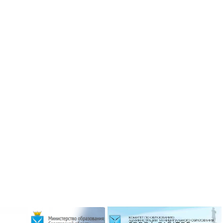
ризёром
Гимназисты стали победителями
 по ушу
VI Межрегионального
творческого онлайн-конкурса «На
Волжских рубежах»
робнее »
Подробнее »
ризёром
о боксу
Гимназисты стали победителями
Кубка по баскетболу 3х3 среди
робнее »
дворовых команд
и стали
Подробнее »
ального
ийского
твенный
Вершинина Анастасия стала
чителя»
призёром международного
конкурса инструментального
исполнительства
робнее »
Подробнее »