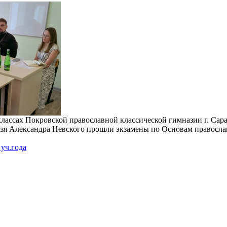
0 классах Покровской православной классической гимназии г. Сар
язя Александра Невского прошли экзамены по Основам правосла
уч.года