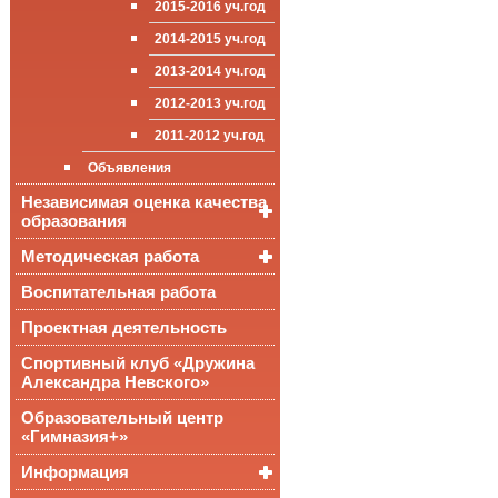
2015-2016 уч.год
приёма (перевода)
ООП СОО
школа»
Достижения
обучающихся
2014-2015 уч.год
Стипендии и виды
2013-2014 уч.год
поддержки обучающихся
2012-2013 уч.год
Международное
сотрудничество
2011-2012 уч.год
Организация питания в
Объявления
образовательной
организации
Независимая оценка качества
образования
Методическая работа
Независимая оценка
качества подготовки
обучающихся
Воспитательная работа
Уроки, мероприятия
Аккредитационный
ОГЭ и ЕГЭ
Публикации
Проектная деятельность
мониторинг системы
образования
Всероссийские
Материалы
Спортивный клуб «Дружина
проверочные
педагогического форума
Александра Невского»
работы
Всероссийская
Образовательный центр
олимпиада
«Гимназия+»
школьников
Информация