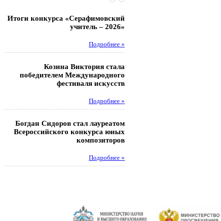
Итоги конкурса «Серафимовский
Чебаненко Глеб стал п
учитель – 2026»
областных соревнований
Подробнее »
Под
Козина Виктория стала
Музафаров Пётр стал п
победителем Международного
турнира п
фестиваля искусств
Под
Подробнее »
Педагоги гимнази
Богдан Сидоров стал лауреатом
победителями регион
Всероссийского конкурса юных
этапа XXI Всеросс
композиторов
конкурса «За нравс
подвиг у
Подробнее »
Под