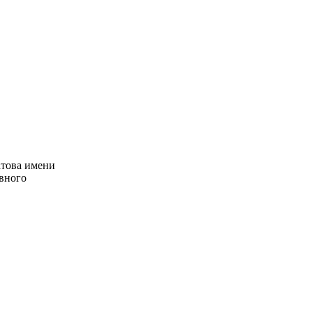
атова имени
вного