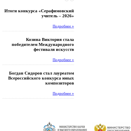
Итоги конкурса «Серафимовский
Чебаненко Глеб стал п
учитель – 2026»
областных соревнований
Подробнее »
Под
Козина Виктория стала
Музафаров Пётр стал п
победителем Международного
турнира п
фестиваля искусств
Под
Подробнее »
Педагоги гимнази
Богдан Сидоров стал лауреатом
победителями регион
Всероссийского конкурса юных
этапа XXI Всеросс
композиторов
конкурса «За нравс
подвиг у
Подробнее »
Под