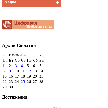
Медиа
Медалисты
Функциональная
Видеоальбом
грамотность
Фотогалерея
Снижение
документационной
нагрузки
Благотворительная
помощь гимназии
Архив
Событий
«
Июнь 2026
»
Пн
Вт
Ср
Чт
Пт
Сб
Вс
1
2
3
4
5
6
7
8
9
10
11
12
13
14
15
16
17
18
19
20
21
22
23
24
25
26
27
28
29
30
Достижения