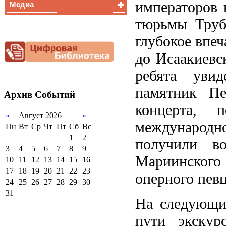
императоров 
Медиа
Медалисты
Функциональная
тюрьмы Трубе
Видеоальбом
грамотность
Фотогалерея
глубокое впе
Снижение
документационной
до Исаакиевс
нагрузки
Благотворительная
ребята уви
помощь гимназии
памятник Пе
Архив
Событий
концерта, п
«
Август 2026
»
международно
Пн
Вт
Ср
Чт
Пт
Сб
Вс
1
2
получили в
3
4
5
6
7
8
9
Мариинского
10
11
12
13
14
15
16
17
18
19
20
21
22
23
оперного пев
24
25
26
27
28
29
30
31
На следующи
пути экскур