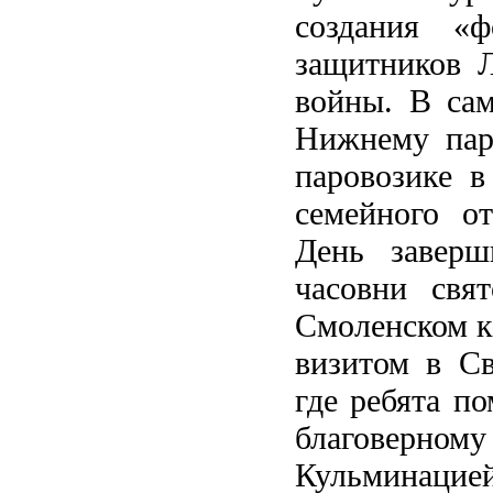
создания «
защитников Л
войны. В сам
Нижнему парк
паровозике в
семейного о
День заверш
часовни свя
Смоленском к
визитом в Св
где ребята п
благоверн
Кульминацие