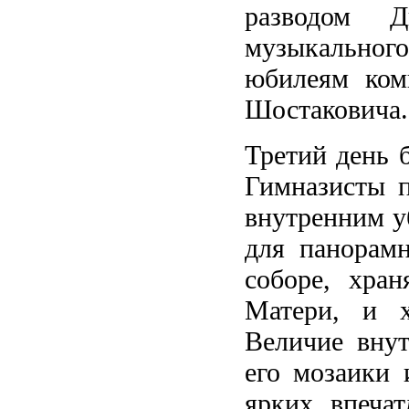
разводом Д
музыкально
юбилеям ком
Шостаковича.
Третий день 
Гимназисты п
внутренним у
для панорамн
соборе, хра
Матери, и х
Величие внут
его мозаики 
ярких впечат