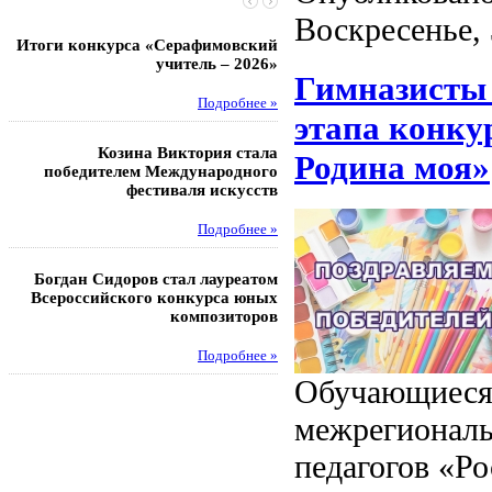
Воскресенье,
Итоги конкурса «Серафимовский
Чебаненко Глеб стал п
учитель – 2026»
областных соревнований
Гимназисты 
Подробнее »
Под
этапа конку
Козина Виктория стала
Музафаров Пётр стал п
Родина моя»
победителем Международного
турнира п
фестиваля искусств
Под
Подробнее »
Педагоги гимнази
Богдан Сидоров стал лауреатом
победителями регион
Всероссийского конкурса юных
этапа XXI Всеросс
композиторов
конкурса «За нравс
подвиг у
Подробнее »
Под
Обучающиеся 
межрегиональ
педагогов «Ро