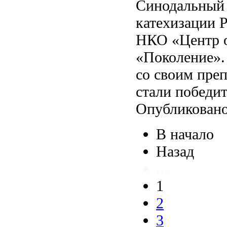
Синодальный 
катехизации 
НКО «Центр о
«Поколение».
со своим преп
стали победи
Опубликовано
В начало
Назад
...
1
2
3