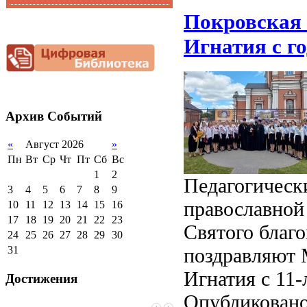
Функциональная
Покровская 
Видеоальбом
грамотность
Фотогалерея
Игнатия с г
Снижение
документационной
нагрузки
Благотворительная
помощь гимназии
Архив
Событий
«
Август 2026
»
Пн
Вт
Ср
Чт
Пт
Сб
Вс
1
2
Педагогическ
3
4
5
6
7
8
9
православной 
10
11
12
13
14
15
16
17
18
19
20
21
22
23
Святого благ
24
25
26
27
28
29
30
поздравляют 
31
Игнатия с 11
Достижения
Опубликовано