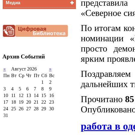
представила
Медиа
Медалисты
«Северное си
Функциональная
Видеоальбом
грамотность
Фотогалерея
Снижение
По итогам кон
документационной
нагрузки
номинации «
Благотворительная
помощь гимназии
просто демон
Архив
Событий
ярким проявле
«
Август 2026
»
Поздравляе
Пн
Вт
Ср
Чт
Пт
Сб
Вс
дальнейших т
1
2
3
4
5
6
7
8
9
10
11
12
13
14
15
16
Прочитано
85
17
18
19
20
21
22
23
Опубликовано
24
25
26
27
28
29
30
31
работа в од