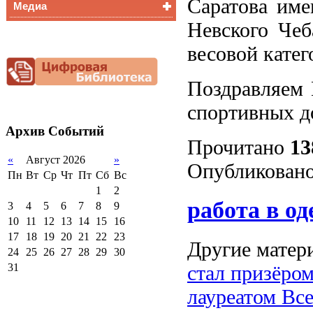
Саратова име
Медиа
Медалисты
Невского Чеб
Функциональная
Видеоальбом
грамотность
весовой катег
Фотогалерея
Снижение
документационной
нагрузки
Поздравляем 
Благотворительная
помощь гимназии
спортивных д
Архив
Событий
Прочитано
13
«
Август 2026
»
Опубликовано
Пн
Вт
Ср
Чт
Пт
Сб
Вс
1
2
работа в од
3
4
5
6
7
8
9
10
11
12
13
14
15
16
17
18
19
20
21
22
23
Другие матери
24
25
26
27
28
29
30
стал призёро
31
лауреатом Вс