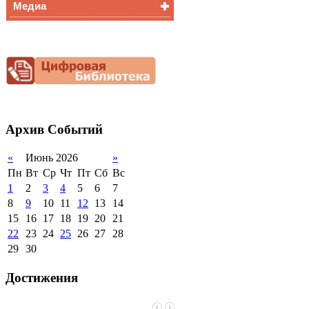
Медиа
Медалисты
Функциональная
Видеоальбом
грамотность
Фотогалерея
Снижение
документационной
нагрузки
Благотворительная
помощь гимназии
Архив
Событий
«
Июнь 2026
»
Пн
Вт
Ср
Чт
Пт
Сб
Вс
1
2
3
4
5
6
7
8
9
10
11
12
13
14
15
16
17
18
19
20
21
22
23
24
25
26
27
28
29
30
Достижения