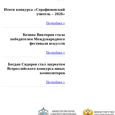
Итоги конкурса «Серафимовский
Чебаненко Глеб стал п
учитель – 2026»
областных соревнований
Подробнее »
Под
Козина Виктория стала
Музафаров Пётр стал п
победителем Международного
турнира п
фестиваля искусств
Под
Подробнее »
Педагоги гимнази
Богдан Сидоров стал лауреатом
победителями регион
Всероссийского конкурса юных
этапа XXI Всеросс
композиторов
конкурса «За нравс
подвиг у
Подробнее »
Под