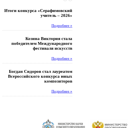
Итоги конкурса «Серафимовский
Чебаненко Глеб стал п
учитель – 2026»
областных соревнований
Подробнее »
Под
Козина Виктория стала
Музафаров Пётр стал п
победителем Международного
турнира п
фестиваля искусств
Под
Подробнее »
Педагоги гимнази
Богдан Сидоров стал лауреатом
победителями регион
Всероссийского конкурса юных
этапа XXI Всеросс
композиторов
конкурса «За нравс
подвиг у
Подробнее »
Под