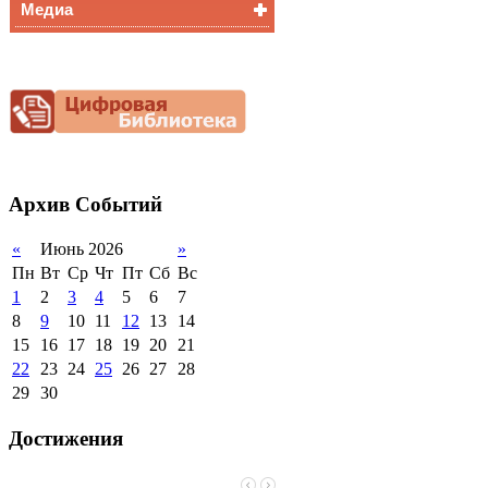
Медиа
Медалисты
Функциональная
Видеоальбом
грамотность
Фотогалерея
Снижение
документационной
нагрузки
Благотворительная
помощь гимназии
Архив
Событий
«
Июнь 2026
»
Пн
Вт
Ср
Чт
Пт
Сб
Вс
1
2
3
4
5
6
7
8
9
10
11
12
13
14
15
16
17
18
19
20
21
22
23
24
25
26
27
28
29
30
Достижения