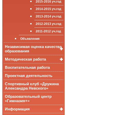
2015-2016 уч.год
приёма (перевода)
ООП СОО
школа»
Достижения
обучающихся
2014-2015 уч.год
Стипендии и виды
2013-2014 уч.год
поддержки обучающихся
2012-2013 уч.год
Международное
сотрудничество
2011-2012 уч.год
Организация питания в
Объявления
образовательной
организации
Независимая оценка качества
образования
Методическая работа
Независимая оценка
качества подготовки
обучающихся
Воспитательная работа
Уроки, мероприятия
Аккредитационный
ОГЭ и ЕГЭ
Публикации
Проектная деятельность
мониторинг системы
образования
Всероссийские
Материалы
Спортивный клуб «Дружина
проверочные
педагогического форума
Александра Невского»
работы
Всероссийская
Образовательный центр
олимпиада
«Гимназия+»
школьников
Информация