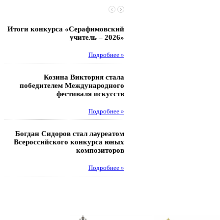
Итоги конкурса «Серафимовский
Чебаненко Глеб стал п
учитель – 2026»
областных соревнований
Подробнее »
Под
Козина Виктория стала
Музафаров Пётр стал п
победителем Международного
турнира п
фестиваля искусств
Под
Подробнее »
Педагоги гимнази
Богдан Сидоров стал лауреатом
победителями регион
Всероссийского конкурса юных
этапа XXI Всеросс
композиторов
конкурса «За нравс
подвиг у
Подробнее »
Под