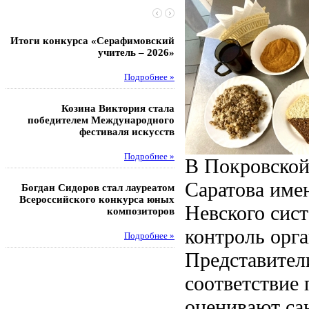
Итоги конкурса «Серафимовский
Чебаненко Глеб стал п
учитель – 2026»
областных соревнований
Подробнее »
Под
Козина Виктория стала
Музафаров Пётр стал п
победителем Международного
турнира п
фестиваля искусств
Под
Подробнее »
В Покровской
Педагоги гимнази
Саратова име
Богдан Сидоров стал лауреатом
победителями регион
Всероссийского конкурса юных
этапа XXI Всеросс
Невского сис
композиторов
конкурса «За нравс
подвиг у
контроль орг
Подробнее »
Под
Представител
соответствие
оценивают сан