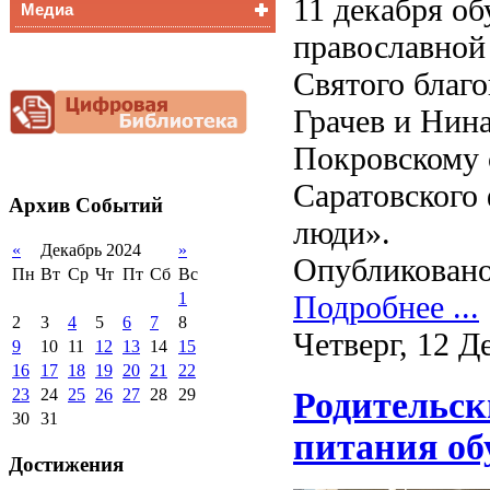
11 декабря о
Медиа
Медалисты
православной 
Функциональная
Видеоальбом
грамотность
Святого благ
Фотогалерея
Снижение
документационной
Грачев и Нин
нагрузки
Покровскому 
Благотворительная
помощь гимназии
Саратовского
Архив
Событий
люди».
«
Декабрь 2024
»
Опубликовано
Пн
Вт
Ср
Чт
Пт
Сб
Вс
Подробнее ...
1
2
3
4
5
6
7
8
Четверг, 12 Д
9
10
11
12
13
14
15
16
17
18
19
20
21
22
Родительск
23
24
25
26
27
28
29
30
31
питания о
Достижения