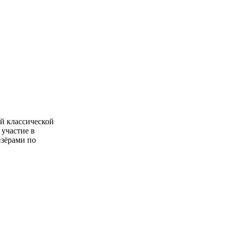
ой классической
 участие в
изёрами по