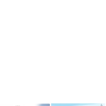
ризёром
Гимназисты стали победителями
 по ушу
VI Межрегионального
творческого онлайн-конкурса «На
Волжских рубежах»
робнее »
Подробнее »
ризёром
о боксу
Гимназисты стали победителями
Кубка по баскетболу 3х3 среди
робнее »
дворовых команд
и стали
Подробнее »
ального
ийского
твенный
Вершинина Анастасия стала
чителя»
призёром международного
конкурса инструментального
исполнительства
робнее »
Подробнее »