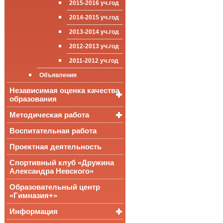
2015-2016 уч.год
приёма (перевода)
ООП СОО
школа»
Достижения
обучающихся
2014-2015 уч.год
Стипендии и виды
2013-2014 уч.год
поддержки обучающихся
2012-2013 уч.год
Международное
сотрудничество
2011-2012 уч.год
Организация питания в
Объявления
образовательной
организации
Независимая оценка качества
образования
Методическая работа
Независимая оценка
качества подготовки
обучающихся
Воспитательная работа
Уроки, мероприятия
Аккредитационный
ОГЭ и ЕГЭ
Публикации
Проектная деятельность
мониторинг системы
образования
Всероссийские
Материалы
Спортивный клуб «Дружина
проверочные
педагогического форума
Александра Невского»
работы
Всероссийская
Образовательный центр
олимпиада
«Гимназия+»
школьников
Информация