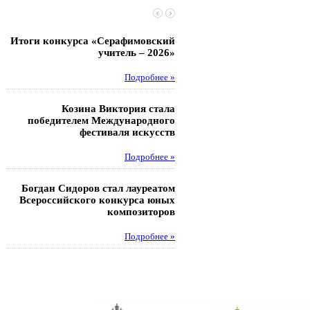
Итоги конкурса «Серафимовский
Чебаненко Глеб стал п
учитель – 2026»
областных соревнований
Подробнее »
Под
Козина Виктория стала
Музафаров Пётр стал п
победителем Международного
турнира п
фестиваля искусств
Под
Подробнее »
Педагоги гимнази
Богдан Сидоров стал лауреатом
победителями регион
Всероссийского конкурса юных
этапа XXI Всеросс
композиторов
конкурса «За нравс
подвиг у
Подробнее »
Под