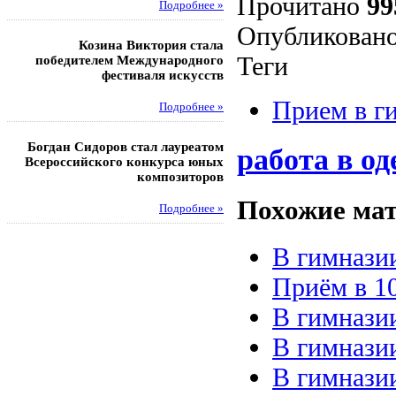
Прочитано
99
Подробнее »
Под
Опубликовано
Козина Виктория стала
Музафаров Пётр стал п
Теги
победителем Международного
турнира п
фестиваля искусств
Под
Прием в г
Подробнее »
Педагоги гимнази
Богдан Сидоров стал лауреатом
победителями регион
работа в од
Всероссийского конкурса юных
этапа XXI Всеросс
композиторов
конкурса «За нравс
подвиг у
Похожие мат
Подробнее »
Под
В гимнази
Приём в 10
В гимнази
В гимнази
В гимнази