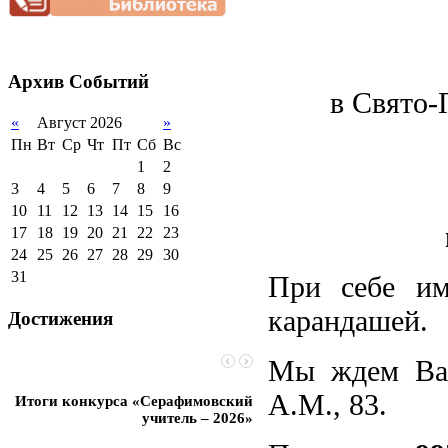
нагрузки
2012-2013 уч.год
обучающихся
Благотворительная
2011-2012 уч.год
Стипендии и виды
помощь гимназии
поддержки обучающихся
Архив
Событий
Международное
в Свято-
сотрудничество
«
Август 2026
»
Организация питания в
образовательной
Пн
Вт
Ср
Чт
Пт
Сб
Вс
организации
1
2
3
4
5
6
7
8
9
10
11
12
13
14
15
16
17
18
19
20
21
22
23
24
25
26
27
28
29
30
31
При себе им
карандашей.
Достижения
Мы ждем Вас 
А.М., 83.
Итоги конкурса «Серафимовский
Чебаненко Глеб стал п
учитель – 2026»
областных соревнований