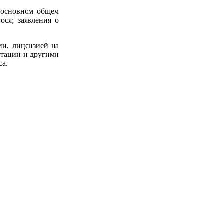
б основном общем
ося; заявления о
ии, лицензией на
итации и другими
са.