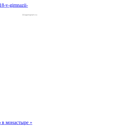
18-v-gimnazii-
blogprogram.ru
о в монастыре »