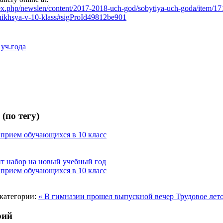
ex.php/newslen/content/2017-2018-uch-god/sobytiya-uch-goda/item/17
hikhsya-v-10-klass#sigProId49812be901
уч.года
(по тегу)
прием обучающихся в 10 класс
т набор на новый учебный год
прием обучающихся в 10 класс
категории:
« В гимназии прошел выпускной вечер
Трудовое лет
рий