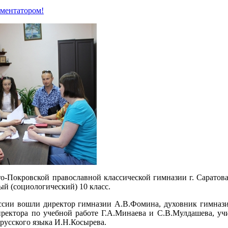
мментатором!
то-Покровской православной классической гимназии г. Саратова
й (социологический) 10 класс.
ссии вошли директор гимназии А.В.Фомина, духовник гимназ
иректора по учебной работе Г.А.Минаева и С.В.Мулдашева, уч
русского языка И.Н.Косырева.