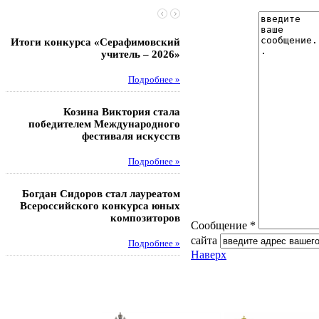
Итоги конкурса «Серафимовский
Чебаненко Глеб стал п
учитель – 2026»
областных соревнований
Подробнее »
Под
Козина Виктория стала
Музафаров Пётр стал п
победителем Международного
турнира п
фестиваля искусств
Под
Подробнее »
Педагоги гимнази
Богдан Сидоров стал лауреатом
победителями регион
Всероссийского конкурса юных
этапа XXI Всеросс
композиторов
конкурса «За нравс
Сообщение *
подвиг у
сайта
Подробнее »
Наверх
Под