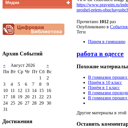
Медиа
Медалисты
https://www.pravgim.ru/ind
proshel-priem-obuchayushc
Функциональная
Видеоальбом
грамотность
Фотогалерея
Прочитано
1012
раз
Снижение
Опубликовано в
События 
документационной
нагрузки
Теги
Благотворительная
Прием в гимназию
помощь гимназии
работа в одессе
Архив
Событий
«
Август 2026
»
Похожие материалы 
Пн
Вт
Ср
Чт
Пт
Сб
Вс
В гимназии прошел 
1
2
Приём в 10 класс
3
4
5
6
7
8
9
Приём в 1 класс
10
11
12
13
14
15
16
В гимназии проходи
17
18
19
20
21
22
23
В гимназии прошел 
24
25
26
27
28
29
30
31
Другие материалы в этой 
Достижения
Оставить коммента