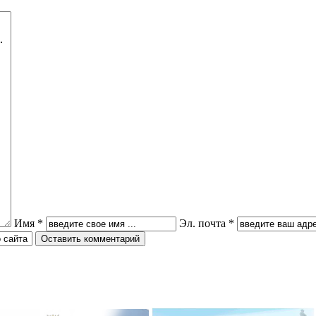
ризёром
Гимназисты стали победителями
 по ушу
VI Межрегионального
творческого онлайн-конкурса «На
Волжских рубежах»
робнее »
Подробнее »
ризёром
о боксу
Гимназисты стали победителями
Кубка по баскетболу 3х3 среди
робнее »
дворовых команд
и стали
Подробнее »
ального
ийского
твенный
Вершинина Анастасия стала
Имя *
Эл. почта *
чителя»
призёром международного
конкурса инструментального
исполнительства
робнее »
Подробнее »