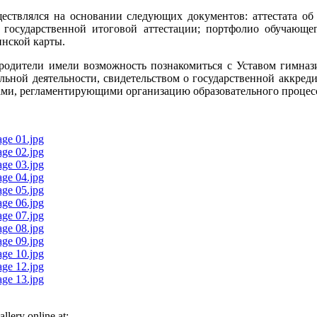
ществлялся на основании следующих документов: аттестата о
в государственной итоговой аттестации; портфолио обучающег
инской карты.
родители имели возможность познакомиться с Уставом гимназ
ельной деятельности, свидетельством о государственной аккред
ми, регламентирующими организацию образовательного процес
lery online at: