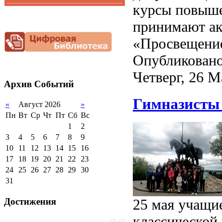
курсы повыше
Функциональная
Видеоальбом
грамотность
принимают акт
Фотогалерея
Снижение
документационной
«Просвещени
нагрузки
Опубликовано
Благотворительная
помощь гимназии
Четверг, 26 М
Архив
Событий
Гимназисты 
«
Август 2026
»
Пн
Вт
Ср
Чт
Пт
Сб
Вс
1
2
3
4
5
6
7
8
9
10
11
12
13
14
15
16
17
18
19
20
21
22
23
24
25
26
27
28
29
30
31
Достижения
25 мая учащи
классической 