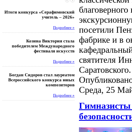
благоверного
Итоги конкурса «Серафимовский
Чебаненко Глеб стал п
учитель – 2026»
областных соревнований
экскурсионну
посетили Пен
Подробнее »
Под
фабрике и в о
Козина Виктория стала
Музафаров Пётр стал п
победителем Международного
турнира п
кафедральный
фестиваля искусств
Под
святителя Ин
Подробнее »
Саратовского.
Педагоги гимнази
Богдан Сидоров стал лауреатом
победителями регион
Опубликовано
Всероссийского конкурса юных
этапа XXI Всеросс
композиторов
конкурса «За нравс
Среда, 25 Май
подвиг у
Подробнее »
Под
Гимназисты 
безопасност