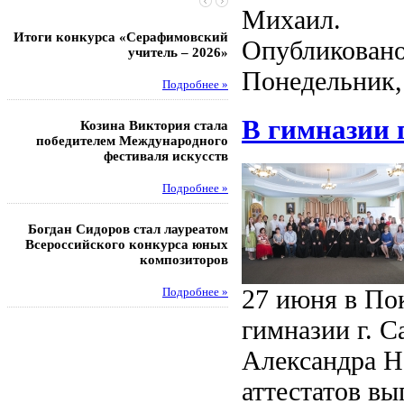
Михаил.
Итоги конкурса «Серафимовский
Чебаненко Глеб стал п
Опубликовано
учитель – 2026»
областных соревнований
Понедельник,
Подробнее »
Под
В гимназии 
Козина Виктория стала
Музафаров Пётр стал п
победителем Международного
турнира п
фестиваля искусств
Под
Подробнее »
Педагоги гимнази
Богдан Сидоров стал лауреатом
победителями регион
Всероссийского конкурса юных
этапа XXI Всеросс
композиторов
конкурса «За нравс
подвиг у
27 июня в По
Подробнее »
Под
гимназии г. С
Александра Н
аттестатов вы