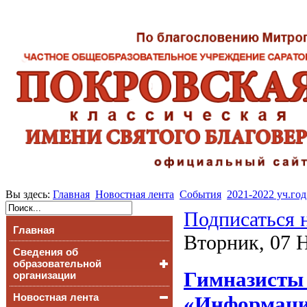
Вы здесь:
Главная
Новостная лента
События
2021-2022 уч.год
Подписаться 
Главная
Вторник, 07 
Сведения об
образовательной
Гимназисты 
организации
Новостная лента
Основные сведения
«Информаци