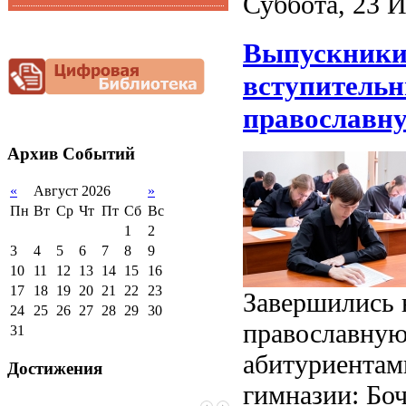
Суббота, 23 
Функциональная
Видеоальбом
грамотность
Выпускники
Фотогалерея
Снижение
документационной
вступительн
нагрузки
Благотворительная
православн
помощь гимназии
Архив
Событий
«
Август 2026
»
Пн
Вт
Ср
Чт
Пт
Сб
Вс
1
2
3
4
5
6
7
8
9
10
11
12
13
14
15
16
17
18
19
20
21
22
23
Завершились 
24
25
26
27
28
29
30
православную
31
абитуриентам
Достижения
гимназии: Бо