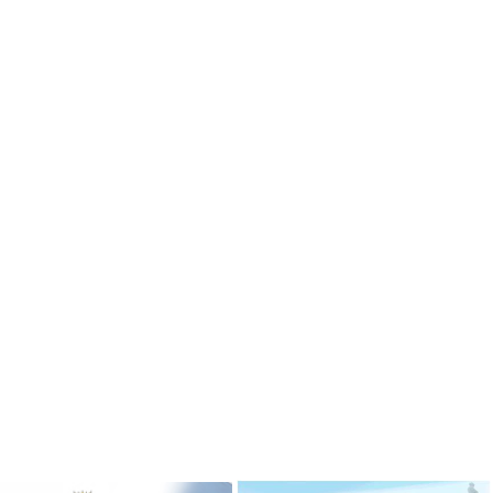
ризёром
Гимназисты стали победителями
 по ушу
VI Межрегионального
творческого онлайн-конкурса «На
Волжских рубежах»
робнее »
Подробнее »
ризёром
о боксу
Гимназисты стали победителями
Кубка по баскетболу 3х3 среди
робнее »
дворовых команд
и стали
Подробнее »
ального
ийского
твенный
Вершинина Анастасия стала
чителя»
призёром международного
конкурса инструментального
исполнительства
робнее »
Подробнее »