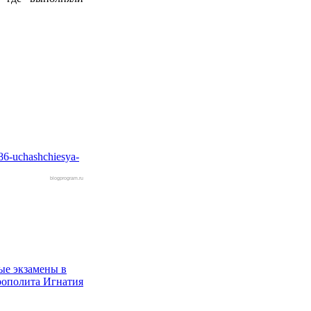
86-uchashchiesya-
blogprogram.ru
ые экзамены в
рополита Игнатия