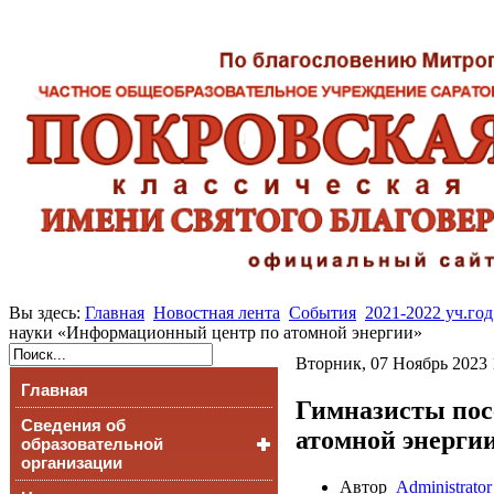
Вы здесь:
Главная
Новостная лента
События
2021-2022 уч.год
науки «Информационный центр по атомной энергии»
Вторник, 07 Ноябрь 2023 
Главная
Гимназисты пос
Сведения об
атомной энерги
образовательной
организации
Автор
Administrator