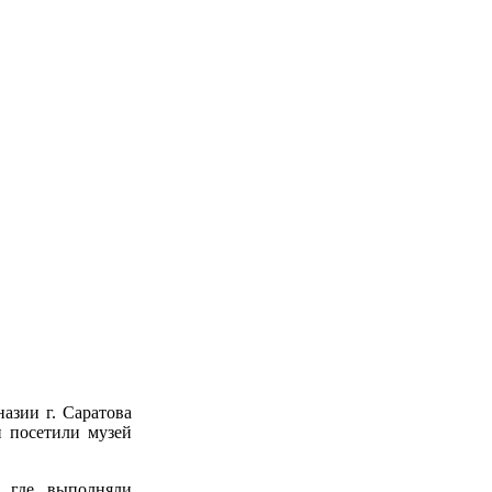
азии г. Саратова
и посетили музей
, где выполняли