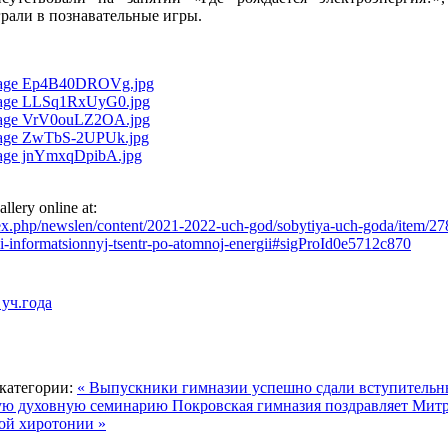
рали в познавательные игры.
lery online at:
ex.php/newslen/content/2021-2022-uch-god/sobytiya-uch-goda/item/27
ki-informatsionnyj-tsentr-po-atomnoj-energii#sigProId0e5712c870
уч.года
категории:
« Выпускники гимназии успешно сдали вступительн
ную духовную семинарию
Покровская гимназия поздравляет Мит
ой хиротонии »