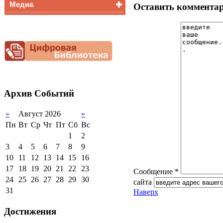
Медиа
Медалисты
Оставить коммента
Функциональная
Видеоальбом
грамотность
Фотогалерея
Снижение
документационной
нагрузки
Благотворительная
помощь гимназии
Архив
Событий
«
Август 2026
»
Пн
Вт
Ср
Чт
Пт
Сб
Вс
1
2
3
4
5
6
7
8
9
10
11
12
13
14
15
16
17
18
19
20
21
22
23
Сообщение *
24
25
26
27
28
29
30
сайта
31
Наверх
Достижения