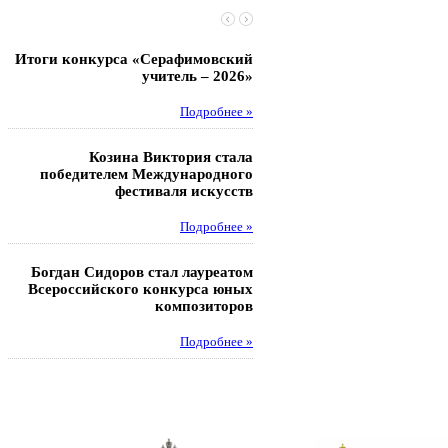
Итоги конкурса «Серафимовский
Чебаненко Глеб стал п
учитель – 2026»
областных соревнований
Подробнее »
Под
Козина Виктория стала
Музафаров Пётр стал п
победителем Международного
турнира п
фестиваля искусств
Под
Подробнее »
Педагоги гимнази
Богдан Сидоров стал лауреатом
победителями регион
Всероссийского конкурса юных
этапа XXI Всеросс
композиторов
конкурса «За нравс
подвиг у
Подробнее »
Под