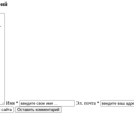
рий
Имя *
Эл. почта *