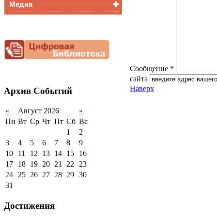
Медиа
Медалисты
Функциональная
Видеоальбом
грамотность
Фотогалерея
Снижение
документационной
нагрузки
Благотворительная
Сообщение *
помощь гимназии
сайта
Наверх
Архив
Событий
«
Август 2026
»
Пн
Вт
Ср
Чт
Пт
Сб
Вс
1
2
3
4
5
6
7
8
9
10
11
12
13
14
15
16
17
18
19
20
21
22
23
24
25
26
27
28
29
30
31
Достижения