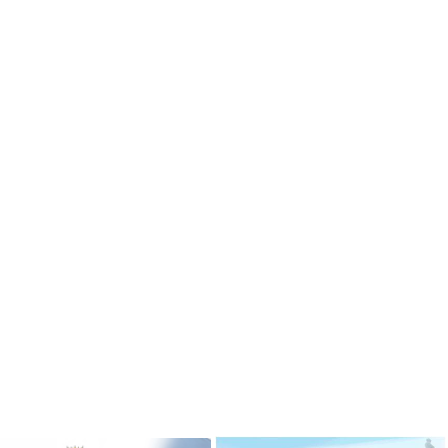
ризёром
Гимназисты стали победителями
 по ушу
VI Межрегионального
творческого онлайн-конкурса «На
Волжских рубежах»
робнее »
Подробнее »
ризёром
о боксу
Гимназисты стали победителями
Кубка по баскетболу 3х3 среди
робнее »
дворовых команд
и стали
Подробнее »
ального
ийского
твенный
Вершинина Анастасия стала
чителя»
призёром международного
конкурса инструментального
исполнительства
робнее »
Подробнее »