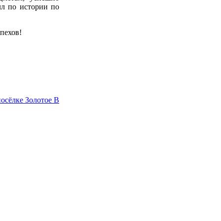
лл по истории по
пехов!
посёлке Золотое
В