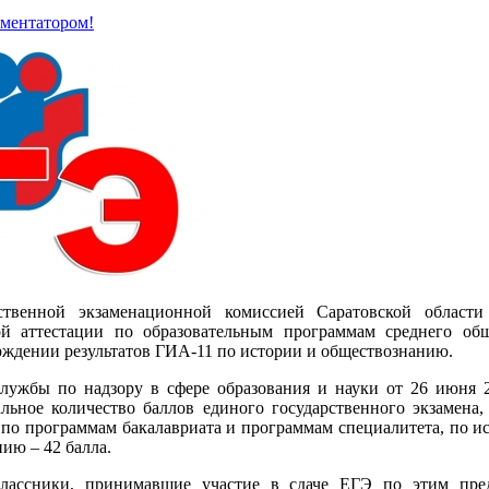
мментатором!
твенной экзаменационной комиссией Саратовской област
ой аттестации по образовательным программам среднего общ
рждении результатов ГИА-11 по истории и обществознанию.
лужбы по надзору в сфере образования и науки от 26 июня 
льное количество баллов единого государственного экзамена,
 по программам бакалавриата и программам специалитета, по ис
нию – 42 балла.
лассники, принимавшие участие в сдаче ЕГЭ по этим пре