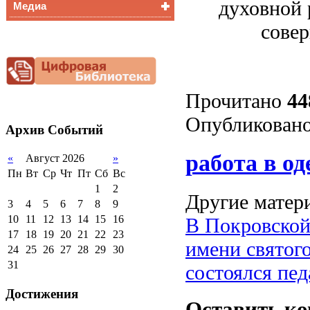
духовной 
Медиа
Медалисты
сове
Функциональная
Видеоальбом
грамотность
Фотогалерея
Снижение
документационной
нагрузки
Прочитано
44
Благотворительная
помощь гимназии
Опубликовано
Архив
Событий
работа в од
«
Август 2026
»
Пн
Вт
Ср
Чт
Пт
Сб
Вс
1
2
Другие матери
3
4
5
6
7
8
9
10
11
12
13
14
15
16
В Покровской
17
18
19
20
21
22
23
имени святого
24
25
26
27
28
29
30
31
состоялся пед
Достижения
Оставить к