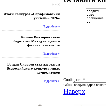
Итоги конкурса «Серафимовский
Чебаненко Глеб стал п
учитель – 2026»
областных соревнований
Подробнее »
Под
Козина Виктория стала
Музафаров Пётр стал п
победителем Международного
турнира п
фестиваля искусств
Под
Подробнее »
Педагоги гимнази
Богдан Сидоров стал лауреатом
победителями регион
Всероссийского конкурса юных
этапа XXI Всеросс
композиторов
конкурса «За нравс
подвиг у
Сообщение *
Подробнее »
сайта
Под
Наверх