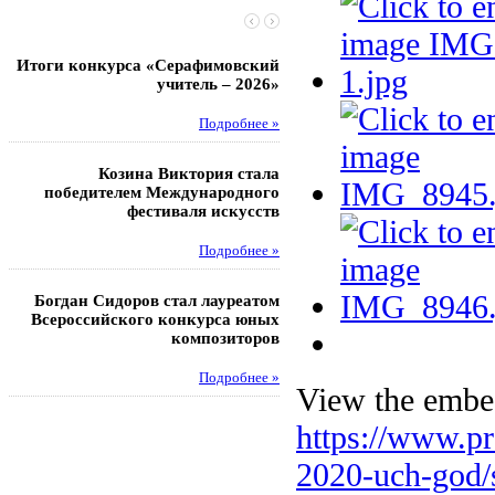
Итоги конкурса «Серафимовский
Чебаненко Глеб стал п
учитель – 2026»
областных соревнований
Подробнее »
Под
Козина Виктория стала
Музафаров Пётр стал п
победителем Международного
турнира п
фестиваля искусств
Под
Подробнее »
Педагоги гимнази
Богдан Сидоров стал лауреатом
победителями регион
Всероссийского конкурса юных
этапа XXI Всеросс
композиторов
конкурса «За нравс
подвиг у
Подробнее »
View the embed
Под
https://www.pr
2020-uch-god/