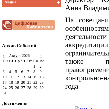
Медиа
Медалисты
Анна Владим
Функциональная
Видеоальбом
грамотность
Фотогалерея
На совещани
Снижение
документационной
особенност
нагрузки
Благотворительная
деятельности
помощь гимназии
аккредитации
Архив
Событий
ограничитель
«
Август 2026
»
также пр
Пн
Вт
Ср
Чт
Пт
Сб
Вс
1
2
правопримени
3
4
5
6
7
8
9
контрольно-н
10
11
12
13
14
15
16
17
18
19
20
21
22
23
года.
24
25
26
27
28
29
30
31
Достижения