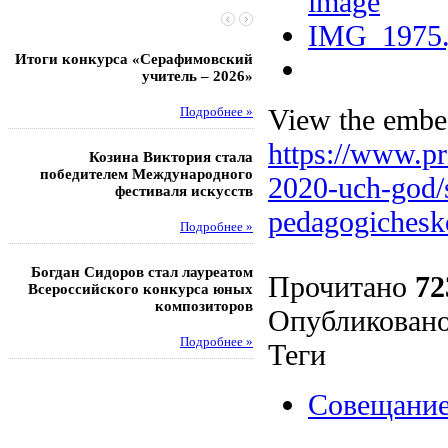
Итоги конкурса «Серафимовский
Чебаненко Глеб стал п
учитель – 2026»
областных соревнований
View the embed
Подробнее »
Под
https://www.pr
Козина Виктория стала
Музафаров Пётр стал п
победителем Международного
турнира п
2020-uch-god/
фестиваля искусств
Под
pedagogichesk
Подробнее »
Педагоги гимнази
Богдан Сидоров стал лауреатом
победителями регион
Прочитано
72
Всероссийского конкурса юных
этапа XXI Всеросс
композиторов
конкурса «За нравс
Опубликовано
подвиг у
Подробнее »
Теги
Под
Совещани