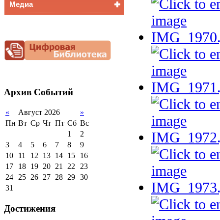
Медиа
Медалисты
Функциональная
Видеоальбом
грамотность
Фотогалерея
Снижение
документационной
нагрузки
Благотворительная
помощь гимназии
Архив
Событий
«
Август 2026
»
Пн
Вт
Ср
Чт
Пт
Сб
Вс
1
2
3
4
5
6
7
8
9
10
11
12
13
14
15
16
17
18
19
20
21
22
23
24
25
26
27
28
29
30
31
Достижения