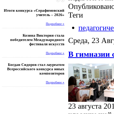
Опубликовано
Итоги конкурса «Серафимовский
Чебаненко Глеб стал п
Теги
учитель – 2026»
областных соревнований
Подробнее »
Под
педагогиче
Козина Виктория стала
Музафаров Пётр стал п
Среда, 23 Авг
победителем Международного
турнира п
фестиваля искусств
Под
В гимназии 
Подробнее »
Педагоги гимнази
Богдан Сидоров стал лауреатом
победителями регион
Всероссийского конкурса юных
этапа XXI Всеросс
композиторов
конкурса «За нравс
подвиг у
Подробнее »
Под
23 августа 20