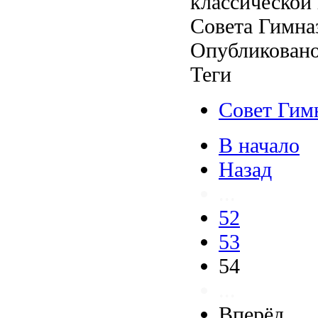
классической 
Совета Гимна
Опубликовано
Теги
Совет Гим
В начало
Назад
...
52
53
54
...
Вперёд