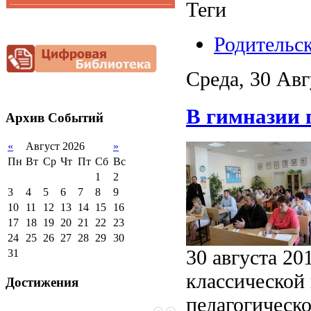
Теги
Функциональная
Видеоальбом
грамотность
Фотогалерея
Родительск
Снижение
документационной
нагрузки
Среда, 30 Авг
Благотворительная
помощь гимназии
В гимназии 
Архив
Событий
«
Август 2026
»
Пн
Вт
Ср
Чт
Пт
Сб
Вс
1
2
3
4
5
6
7
8
9
10
11
12
13
14
15
16
17
18
19
20
21
22
23
24
25
26
27
28
29
30
30 августа 20
31
классической 
Достижения
педагогическо