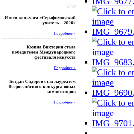
Итоги конкурса «Серафимовский
Чебаненко Глеб стал п
учитель – 2026»
областных соревнований
Подробнее »
Под
Козина Виктория стала
Музафаров Пётр стал п
победителем Международного
турнира п
фестиваля искусств
Под
Подробнее »
Педагоги гимнази
Богдан Сидоров стал лауреатом
победителями регион
Всероссийского конкурса юных
этапа XXI Всеросс
композиторов
конкурса «За нравс
подвиг у
Подробнее »
Под