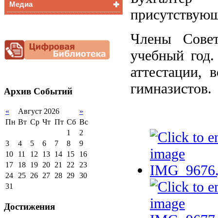
Медиа
Медалисты
присутствующ
Функциональная
Видеоальбом
грамотность
Фотогалерея
Члены Сове
Снижение
документационной
учебный год.
нагрузки
Благотворительная
аттестации, 
помощь гимназии
гимназистов.
Архив
Событий
«
Август 2026
»
Пн
Вт
Ср
Чт
Пт
Сб
Вс
1
2
3
4
5
6
7
8
9
10
11
12
13
14
15
16
17
18
19
20
21
22
23
24
25
26
27
28
29
30
31
Достижения