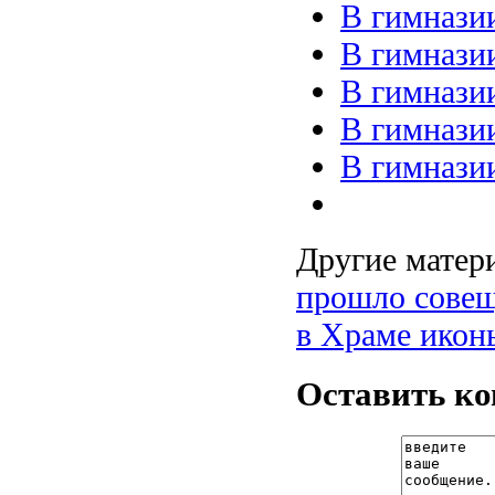
В гимнази
В гимнази
В гимнази
В гимнази
В гимнази
Другие матери
прошло совещ
в Храме икон
Оставить к