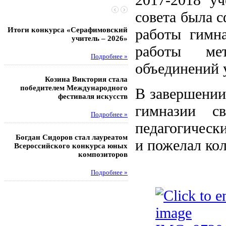
совета была 
Итоги конкурса «Серафимовский
работы гимн
Чебаненко Глеб стал п
учитель – 2026»
областных соревнований
работы мет
Подробнее »
Под
объединений 
Козина Виктория стала
Музафаров Пётр стал п
победителем Международного
турнира п
В завершении
фестиваля искусств
Под
гимназии с
Подробнее »
педагогически
Педагоги гимнази
Богдан Сидоров стал лауреатом
победителями регион
и пожелал ко
Всероссийского конкурса юных
этапа XXI Всеросс
композиторов
конкурса «За нравс
подвиг у
Подробнее »
Под