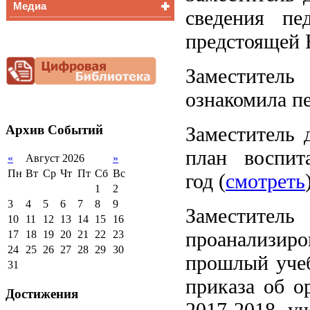
Медиа
Медалисты
сведения пе
Функциональная
Видеоальбом
предстоящей 
грамотность
Фотогалерея
Снижение
документационной
Заместител
нагрузки
ознакомила пе
Благотворительная
помощь гимназии
Архив
Событий
Заместитель 
план воспит
«
Август 2026
»
Пн
Вт
Ср
Чт
Пт
Сб
Вс
год (
смотреть
1
2
3
4
5
6
7
8
9
Заместител
10
11
12
13
14
15
16
проанализи
17
18
19
20
21
22
23
24
25
26
27
28
29
30
прошлый учеб
31
приказа об о
Достижения
2017-2018 уч