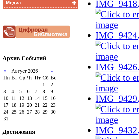
Медиа
Медалисты
Функциональная
Видеоальбом
грамотность
Фотогалерея
Снижение
документационной
нагрузки
Благотворительная
помощь гимназии
Архив
Событий
«
Август 2026
»
Пн
Вт
Ср
Чт
Пт
Сб
Вс
1
2
3
4
5
6
7
8
9
10
11
12
13
14
15
16
17
18
19
20
21
22
23
24
25
26
27
28
29
30
31
Достижения