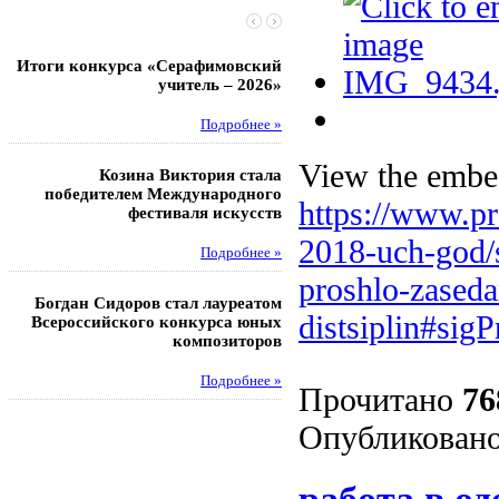
Итоги конкурса «Серафимовский
Чебаненко Глеб стал п
учитель – 2026»
областных соревнований
Подробнее »
Под
View the embed
Козина Виктория стала
Музафаров Пётр стал п
победителем Международного
турнира п
https://www.pr
фестиваля искусств
Под
2018-uch-god/
Подробнее »
proshlo-zased
Педагоги гимнази
Богдан Сидоров стал лауреатом
победителями регион
distsiplin#sig
Всероссийского конкурса юных
этапа XXI Всеросс
композиторов
конкурса «За нравс
подвиг у
Подробнее »
Прочитано
76
Под
Опубликовано