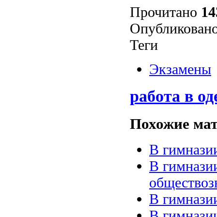
Прочитано
14
Опубликовано
Теги
Экзамены
работа в од
Похожие мат
В гимнази
В гимнази
обществоз
В гимнази
В гимнази