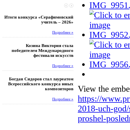
Итоги конкурса «Серафимовский
Чебаненко Глеб стал п
учитель – 2026»
областных соревнований
Подробнее »
Под
Козина Виктория стала
Музафаров Пётр стал п
победителем Международного
турнира п
фестиваля искусств
Под
Подробнее »
Педагоги гимнази
Богдан Сидоров стал лауреатом
победителями регион
Всероссийского конкурса юных
этапа XXI Всеросс
View the embed
композиторов
конкурса «За нравс
подвиг у
https://www.pr
Подробнее »
Под
2018-uch-god/
proshel-posle