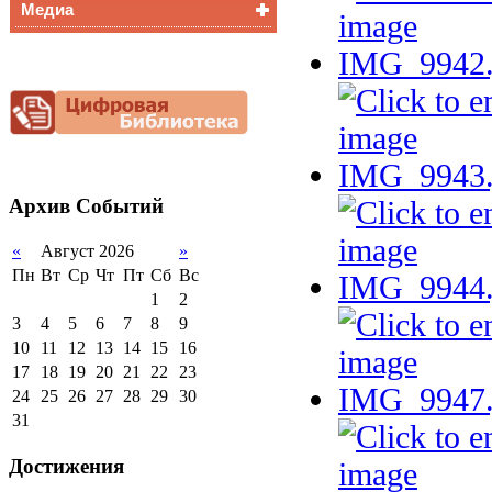
Медиа
Медалисты
Функциональная
Видеоальбом
грамотность
Фотогалерея
Снижение
документационной
нагрузки
Благотворительная
помощь гимназии
Архив
Событий
«
Август 2026
»
Пн
Вт
Ср
Чт
Пт
Сб
Вс
1
2
3
4
5
6
7
8
9
10
11
12
13
14
15
16
17
18
19
20
21
22
23
24
25
26
27
28
29
30
31
Достижения