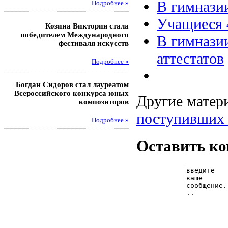
В гимнази
Подробнее »
Под
Учащиеся 
Козина Виктория стала
Музафаров Пётр стал п
победителем Международного
турнира п
В гимнази
фестиваля искусств
Под
аттестатов
Подробнее »
Педагоги гимнази
Богдан Сидоров стал лауреатом
победителями регион
Всероссийского конкурса юных
этапа XXI Всеросс
Другие матери
композиторов
конкурса «За нравс
подвиг у
поступивших 
Подробнее »
Под
Оставить к