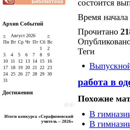
состоится вып
нагрузки
2012-2013 уч.год
обучающихся
Благотворительная
2011-2012 уч.год
Стипендии и виды
помощь гимназии
Время начала
поддержки обучающихся
Архив
Событий
Международное
сотрудничество
Прочитано
21
«
Август 2026
»
Организация питания в
Опубликовано
образовательной
Пн
Вт
Ср
Чт
Пт
Сб
Вс
организации
1
2
Теги
3
4
5
6
7
8
9
10
11
12
13
14
15
16
Выпускно
17
18
19
20
21
22
23
24
25
26
27
28
29
30
работа в од
31
Достижения
Похожие мат
В гимнази
Итоги конкурса «Серафимовский
Чебаненко Глеб стал п
учитель – 2026»
областных соревнований
В гимнази