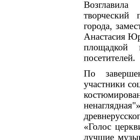
Возглавила
творческий 
города, заме
Анастасия Юр
площадкой 
посетителей.
По заверше
участники со
костюмиро
ненаглядна
древнерусско
«Голос церкв
лучшие музык