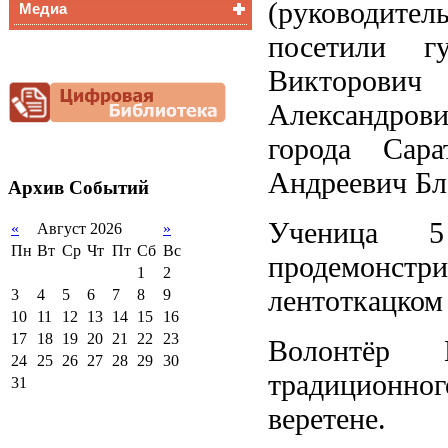
(руководите
Медиа
Медалисты
Функциональная
посетили г
Видеоальбом
грамотность
Фотогалерея
Викторови
Снижение
документационной
Александрови
нагрузки
Благотворительная
города Сар
помощь гимназии
Андреевич Бл
Архив
Событий
Ученица 5
«
Август 2026
»
Пн
Вт
Ср
Чт
Пт
Сб
Вс
продемонст
1
2
лентоткацком 
3
4
5
6
7
8
9
10
11
12
13
14
15
16
17
18
19
20
21
22
23
Волонтёр 
24
25
26
27
28
29
30
традиционн
31
веретене.