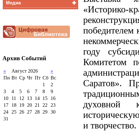
Медиа
Медалисты
«Историко-
Функциональная
Видеоальбом
грамотность
реконструкц
Фотогалерея
Снижение
победителем 
документационной
нагрузки
некоммерческ
Благотворительная
помощь гимназии
году субсид
Архив
Событий
Комитетом п
администрац
«
Август 2026
»
Пн
Вт
Ср
Чт
Пт
Сб
Вс
Саратов». П
1
2
традиционным
3
4
5
6
7
8
9
10
11
12
13
14
15
16
духовной 
17
18
19
20
21
22
23
24
25
26
27
28
29
30
историческую
31
и творчество.