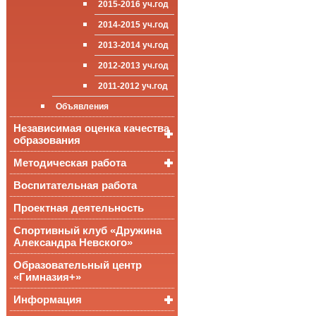
2015-2016 уч.год
приёма (перевода)
ООП СОО
школа»
Достижения
обучающихся
2014-2015 уч.год
Стипендии и виды
2013-2014 уч.год
поддержки обучающихся
2012-2013 уч.год
Международное
сотрудничество
2011-2012 уч.год
Организация питания в
Объявления
образовательной
организации
Независимая оценка качества
образования
Методическая работа
Независимая оценка
качества подготовки
обучающихся
Воспитательная работа
Уроки, мероприятия
Аккредитационный
ОГЭ и ЕГЭ
Публикации
Проектная деятельность
мониторинг системы
образования
Всероссийские
Материалы
Спортивный клуб «Дружина
проверочные
педагогического форума
Александра Невского»
работы
Всероссийская
Образовательный центр
олимпиада
«Гимназия+»
школьников
Информация