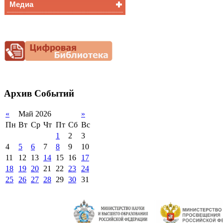
Медиа
Медалисты
Функциональная
Видеоальбом
грамотность
Фотогалерея
Снижение
документационной
нагрузки
Благотворительная
помощь гимназии
Архив
Событий
«
Май 2026
»
Пн
Вт
Ср
Чт
Пт
Сб
Вс
1
2
3
4
5
6
7
8
9
10
11
12
13
14
15
16
17
18
19
20
21
22
23
24
25
26
27
28
29
30
31