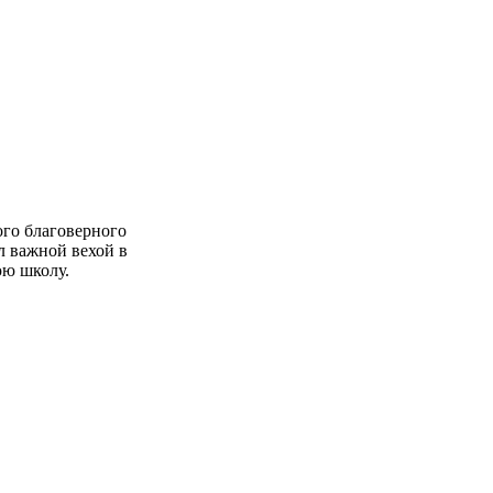
ого благоверного
л важной вехой в
юю школу.