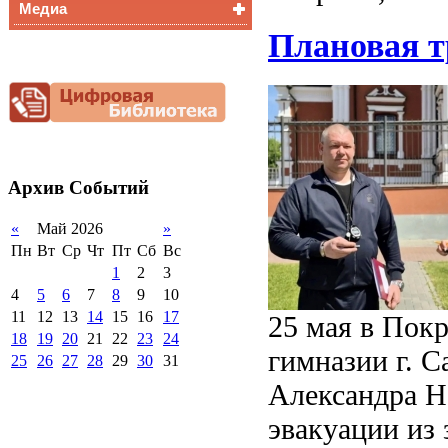
Медиа
Медалисты
Плановая т
Функциональная
Видеоальбом
грамотность
Фотогалерея
Снижение
документационной
нагрузки
Благотворительная
помощь гимназии
Архив
Событий
«
Май 2026
»
Пн
Вт
Ср
Чт
Пт
Сб
Вс
1
2
3
4
5
6
7
8
9
10
11
12
13
14
15
16
17
25 мая в Пок
18
19
20
21
22
23
24
гимназии г. С
25
26
27
28
29
30
31
Александра Н
эвакуации из