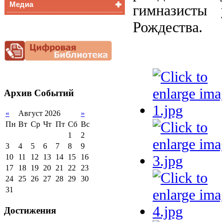
Медиа
Медалисты
гимназисты 
Функциональная
Видеоальбом
Рождества.
грамотность
Фотогалерея
Снижение
документационной
нагрузки
Благотворительная
помощь гимназии
Архив
Событий
«
Август 2026
»
Пн
Вт
Ср
Чт
Пт
Сб
Вс
1
2
3
4
5
6
7
8
9
10
11
12
13
14
15
16
17
18
19
20
21
22
23
24
25
26
27
28
29
30
31
Достижения