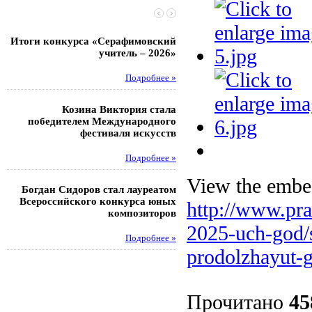
Итоги конкурса «Серафимовский
Чебаненко Глеб стал п
учитель – 2026»
областных соревнований
Подробнее »
Под
Козина Виктория стала
Музафаров Пётр стал п
победителем Международного
турнира п
фестиваля искусств
Под
Подробнее »
Педагоги гимнази
View the embed
Богдан Сидоров стал лауреатом
победителями регион
Всероссийского конкурса юных
этапа XXI Всеросс
http://www.pra
композиторов
конкурса «За нравс
подвиг у
2025-uch-god/
Подробнее »
Под
prodolzhayut-
Прочитано
45