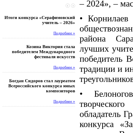
– 2024», – ма
• Корнилаев 
Итоги конкурса «Серафимовский
Чебаненко Глеб стал п
учитель – 2026»
областных соревнований
обществозн
Подробнее »
Под
района Сара
лучших учите
Козина Виктория стала
Музафаров Пётр стал п
победителем Международного
турнира п
победитель В
фестиваля искусств
Под
традиции и и
Подробнее »
Педагоги гимнази
треугольников
Богдан Сидоров стал лауреатом
победителями регион
Всероссийского конкурса юных
этапа XXI Всеросс
композиторов
конкурса «За нравс
• Белоногов
подвиг у
творческог
Подробнее »
Под
обладатель Г
конкурса «З