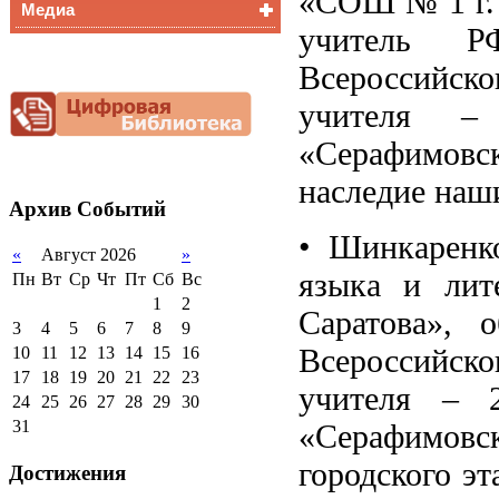
«СОШ № 1 г. 
Медиа
Медалисты
учитель РФ
Функциональная
Видеоальбом
грамотность
Всероссийск
Фотогалерея
Снижение
документационной
учителя –
нагрузки
«Серафимовс
Благотворительная
помощь гимназии
наследие наш
Архив
Событий
• Шинкаренко
«
Август 2026
»
языка и лит
Пн
Вт
Ср
Чт
Пт
Сб
Вс
1
2
Саратова», о
3
4
5
6
7
8
9
Всероссийск
10
11
12
13
14
15
16
17
18
19
20
21
22
23
учителя – 2
24
25
26
27
28
29
30
31
«Серафимов
городского э
Достижения