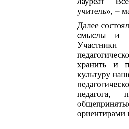
лауреат Все
учитель», – м
Далее состоя
смыслы и це
Участники 
педагогическ
хранить и 
культуру наш
педагогичес
педагога, 
общепринят
ориентирами 