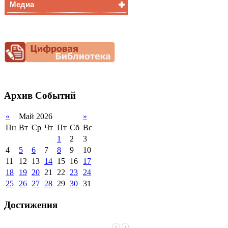
Медиа
Медалисты
Функциональная
Видеоальбом
грамотность
Фотогалерея
Снижение
документационной
нагрузки
Благотворительная
помощь гимназии
Архив
Событий
«
Май 2026
»
Пн
Вт
Ср
Чт
Пт
Сб
Вс
1
2
3
4
5
6
7
8
9
10
11
12
13
14
15
16
17
18
19
20
21
22
23
24
25
26
27
28
29
30
31
Достижения