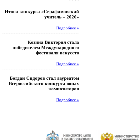
Итоги конкурса «Серафимовский
Чебаненко Глеб стал п
учитель – 2026»
областных соревнований
Подробнее »
Под
Козина Виктория стала
Музафаров Пётр стал п
победителем Международного
турнира п
фестиваля искусств
Под
Подробнее »
Педагоги гимнази
Богдан Сидоров стал лауреатом
победителями регион
Всероссийского конкурса юных
этапа XXI Всеросс
композиторов
конкурса «За нравс
подвиг у
Подробнее »
Под