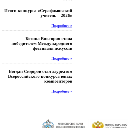
Итоги конкурса «Серафимовский
Чебаненко Глеб стал п
учитель – 2026»
областных соревнований
Подробнее »
Под
Козина Виктория стала
Музафаров Пётр стал п
победителем Международного
турнира п
фестиваля искусств
Под
Подробнее »
Педагоги гимнази
Богдан Сидоров стал лауреатом
победителями регион
Всероссийского конкурса юных
этапа XXI Всеросс
композиторов
конкурса «За нравс
подвиг у
Подробнее »
Под