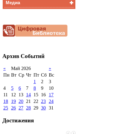
Медиа
Медалисты
Функциональная
Видеоальбом
грамотность
Фотогалерея
Снижение
документационной
нагрузки
Благотворительная
помощь гимназии
Архив
Событий
«
Май 2026
»
Пн
Вт
Ср
Чт
Пт
Сб
Вс
1
2
3
4
5
6
7
8
9
10
11
12
13
14
15
16
17
18
19
20
21
22
23
24
25
26
27
28
29
30
31
Достижения