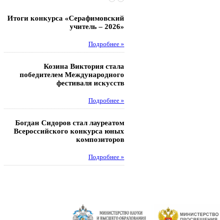
Итоги конкурса «Серафимовский
Чебаненко Глеб стал п
учитель – 2026»
областных соревнований
Подробнее »
Под
Козина Виктория стала
Музафаров Пётр стал п
победителем Международного
турнира п
фестиваля искусств
Под
Подробнее »
Педагоги гимнази
Богдан Сидоров стал лауреатом
победителями регион
Всероссийского конкурса юных
этапа XXI Всеросс
композиторов
конкурса «За нравс
подвиг у
Подробнее »
Под