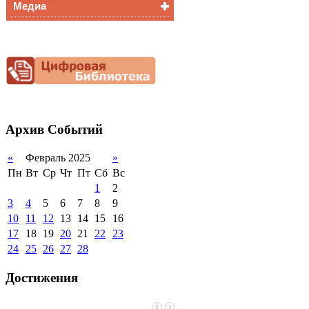
Медиа
Медалисты
Функциональная
Видеоальбом
грамотность
Фотогалерея
Снижение
документационной
нагрузки
Благотворительная
помощь гимназии
Архив
Событий
«
Февраль 2025
»
Пн
Вт
Ср
Чт
Пт
Сб
Вс
1
2
3
4
5
6
7
8
9
10
11
12
13
14
15
16
17
18
19
20
21
22
23
24
25
26
27
28
Достижения