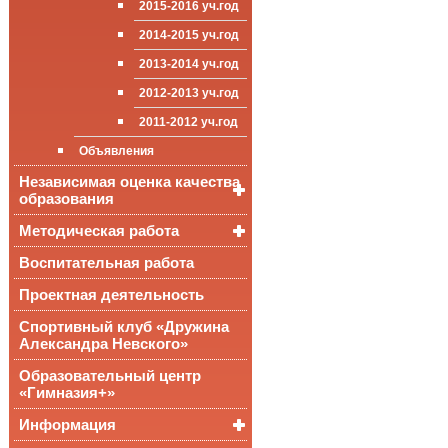
2015-2016 уч.год
приёма (перевода)
ООП СОО
школа»
Достижения
обучающихся
2014-2015 уч.год
Стипендии и виды
2013-2014 уч.год
поддержки обучающихся
2012-2013 уч.год
Международное
сотрудничество
2011-2012 уч.год
Организация питания в
Объявления
образовательной
организации
Независимая оценка качества
образования
Методическая работа
Независимая оценка
качества подготовки
обучающихся
Воспитательная работа
Уроки, мероприятия
Аккредитационный
ОГЭ и ЕГЭ
Публикации
Проектная деятельность
мониторинг системы
образования
Всероссийские
Материалы
Спортивный клуб «Дружина
проверочные
педагогического форума
Александра Невского»
работы
Всероссийская
Образовательный центр
олимпиада
«Гимназия+»
школьников
Информация