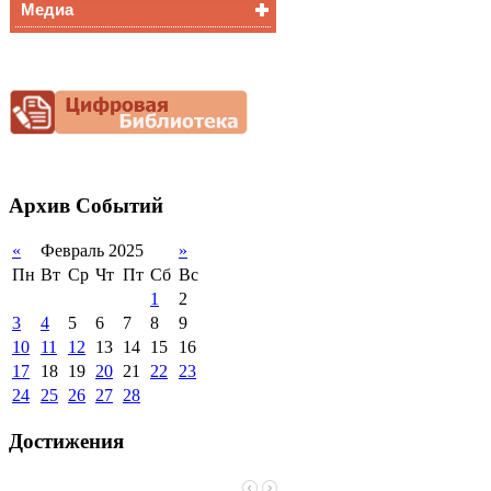
Медиа
Медалисты
Функциональная
Видеоальбом
грамотность
Фотогалерея
Снижение
документационной
нагрузки
Благотворительная
помощь гимназии
Архив
Событий
«
Февраль 2025
»
Пн
Вт
Ср
Чт
Пт
Сб
Вс
1
2
3
4
5
6
7
8
9
10
11
12
13
14
15
16
17
18
19
20
21
22
23
24
25
26
27
28
Достижения