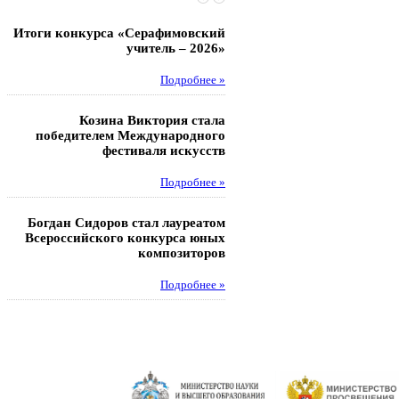
Итоги конкурса «Серафимовский
Чебаненко Глеб стал п
учитель – 2026»
областных соревнований
Подробнее »
Под
Козина Виктория стала
Музафаров Пётр стал п
победителем Международного
турнира п
фестиваля искусств
Под
Подробнее »
Педагоги гимнази
Богдан Сидоров стал лауреатом
победителями регион
Всероссийского конкурса юных
этапа XXI Всеросс
композиторов
конкурса «За нравс
подвиг у
Подробнее »
Под