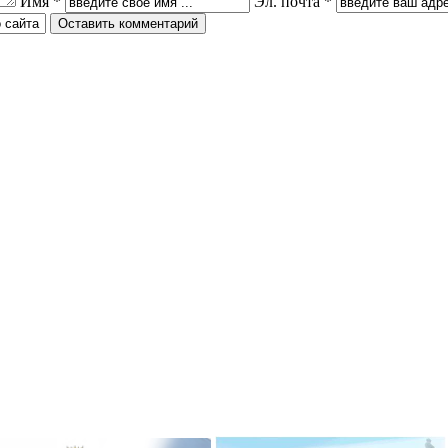
Имя *
Эл. почта *
ризёром
Гимназисты стали победителями
 по ушу
VI Межрегионального
творческого онлайн-конкурса «На
Волжских рубежах»
робнее »
Подробнее »
ризёром
о боксу
Гимназисты стали победителями
Кубка по баскетболу 3х3 среди
робнее »
дворовых команд
и стали
Подробнее »
ального
ийского
твенный
Вершинина Анастасия стала
чителя»
призёром международного
конкурса инструментального
исполнительства
робнее »
Подробнее »