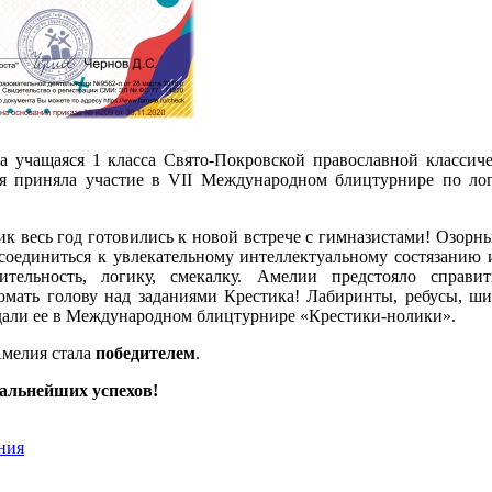
а учащаяся 1 класса Свято-Покровской православной классиче
я приняла участие в VII Международном блицтурнире по лог
к весь год готовились к новой встрече с гимназистами! Озорны
оединиться к увлекательному интеллектуальному состязанию 
зительность, логику, смекалку. Амелии предстояло справи
омать голову над заданиями Крестика! Лабиринты, ребусы, ш
дали ее в Международном блицтурнире «Крестики-нолики».
Амелия стала
победителем
.
альнейших успехов!
ния