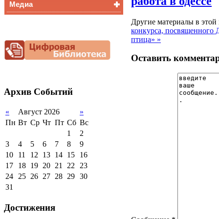
работа в одессе
Медиа
Медалисты
Функциональная
Видеоальбом
Другие материалы в этой 
грамотность
конкурса, посвященного
Фотогалерея
птица» »
Снижение
документационной
нагрузки
Оставить коммента
Благотворительная
помощь гимназии
Архив
Событий
«
Август 2026
»
Пн
Вт
Ср
Чт
Пт
Сб
Вс
1
2
3
4
5
6
7
8
9
10
11
12
13
14
15
16
17
18
19
20
21
22
23
24
25
26
27
28
29
30
31
Достижения