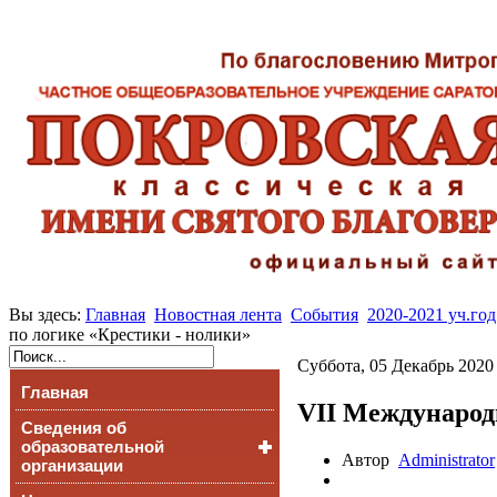
Вы здесь:
Главная
Новостная лента
События
2020-2021 уч.год
по логике «Крестики - нолики»
Суббота, 05 Декабрь 2020
Главная
VII Международ
Сведения об
образовательной
Автор
Administrator
организации