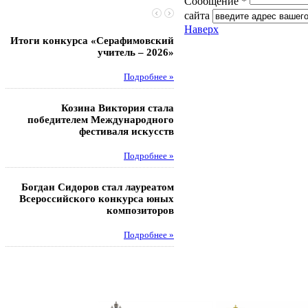
Сообщение *
сайта
Наверх
Итоги конкурса «Серафимовский
Чебаненко Глеб стал п
учитель – 2026»
областных соревнований
Подробнее »
Под
Козина Виктория стала
Музафаров Пётр стал п
победителем Международного
турнира п
фестиваля искусств
Под
Подробнее »
Педагоги гимнази
Богдан Сидоров стал лауреатом
победителями регион
Всероссийского конкурса юных
этапа XXI Всеросс
композиторов
конкурса «За нравс
подвиг у
Подробнее »
Под