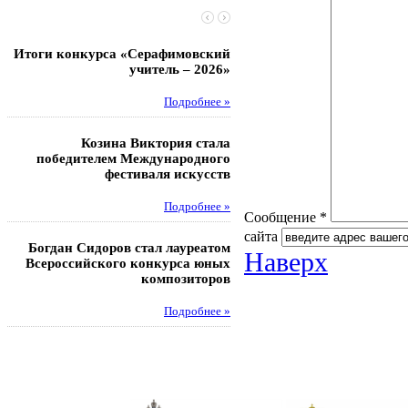
Итоги конкурса «Серафимовский
Чебаненко Глеб стал п
учитель – 2026»
областных соревнований
Подробнее »
Под
Козина Виктория стала
Музафаров Пётр стал п
победителем Международного
турнира п
фестиваля искусств
Под
Подробнее »
Сообщение *
Педагоги гимнази
сайта
Богдан Сидоров стал лауреатом
победителями регион
Наверх
Всероссийского конкурса юных
этапа XXI Всеросс
композиторов
конкурса «За нравс
подвиг у
Подробнее »
Под