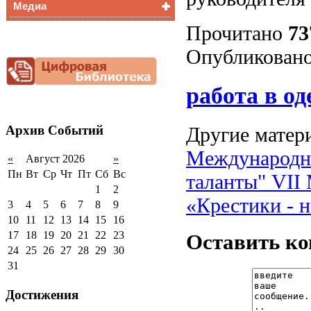
Медиа
Медалисты
Функциональная
Прочитано
73
Видеоальбом
грамотность
Фотогалерея
Опубликовано
Снижение
документационной
нагрузки
работа в од
Благотворительная
помощь гимназии
Другие матери
Архив
Событий
Международны
«
Август 2026
»
Пн
Вт
Ср
Чт
Пт
Сб
Вс
таланты"
VII
1
2
«Крестики - 
3
4
5
6
7
8
9
10
11
12
13
14
15
16
17
18
19
20
21
22
23
Оставить к
24
25
26
27
28
29
30
31
Достижения