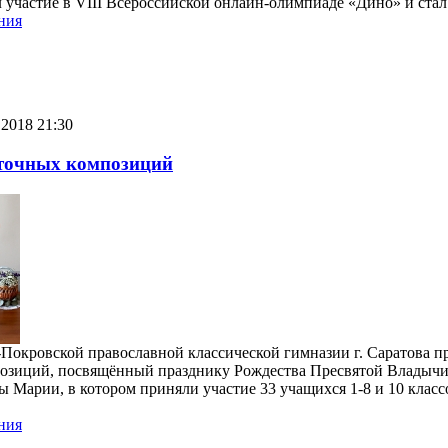
участие в VIII Всероссийской онлайн-олимпиаде «Дино» и стал
ния
2018 21:30
еточных композиций
-Покровской православной классической гимназии г. Саратова п
позиций, посвящённый празднику Рождества Пресвятой Владыч
 Марии, в котором приняли участие 33 учащихся 1-8 и 10 клас
ния