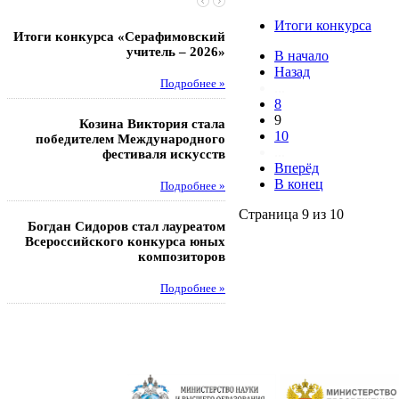
Итоги конкурса
Итоги конкурса «Серафимовский
Чебаненко Глеб стал п
учитель – 2026»
областных соревнований
В начало
Назад
Подробнее »
Под
...
8
9
Козина Виктория стала
Музафаров Пётр стал п
10
победителем Международного
турнира п
...
фестиваля искусств
Вперёд
Под
В конец
Подробнее »
Педагоги гимнази
Страница 9 из 10
Богдан Сидоров стал лауреатом
победителями регион
Всероссийского конкурса юных
этапа XXI Всеросс
композиторов
конкурса «За нравс
подвиг у
Подробнее »
Под