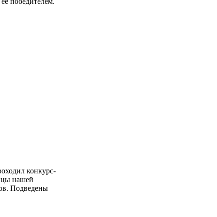
 ее победителем.
роходил конкурс-
ицы нашей
сов. Подведены