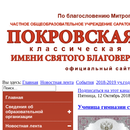
Вы здесь:
Главная
Новостная лента
События
2018-2019 уч.год
Подписаться на этот кана
Пятница, 12 Октябрь 2018
Главная
Ученица гимназии с
Сведения об
образовательной
организации
Новостная лента
Основные сведения