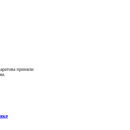
Саратова приняли
ми.
ике