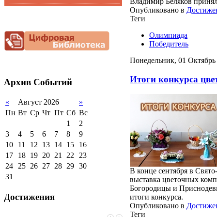
Владимир Беляков принял 
Функциональная
Опубликовано в
Достиже
Видеоальбом
грамотность
Теги
Фотогалерея
Снижение
Олимпиада
документационной
нагрузки
Победитель
Благотворительная
Понедельник, 01 Октябрь 
помощь гимназии
Итоги конкурса цв
Архив
Событий
«
Август 2026
»
Пн
Вт
Ср
Чт
Пт
Сб
Вс
1
2
3
4
5
6
7
8
9
10
11
12
13
14
15
16
17
18
19
20
21
22
23
24
25
26
27
28
29
30
В конце сентября в Свято
31
выставка цветочных ком
Богородицы и Приснодевы
Достижения
итоги конкурса.
Опубликовано в
Достиже
Теги