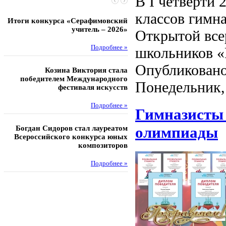
В I четверти 
классов гимн
Итоги конкурса «Серафимовский
Чебаненко Глеб стал п
учитель – 2026»
областных соревнований
Открытой все
Подробнее »
Под
школьников «
Опубликовано
Козина Виктория стала
Музафаров Пётр стал п
победителем Международного
турнира п
Понедельник,
фестиваля искусств
Под
Подробнее »
Гимназисты 
Педагоги гимнази
олимпиады
Богдан Сидоров стал лауреатом
победителями регион
Всероссийского конкурса юных
этапа XXI Всеросс
композиторов
конкурса «За нравс
подвиг у
Подробнее »
Под