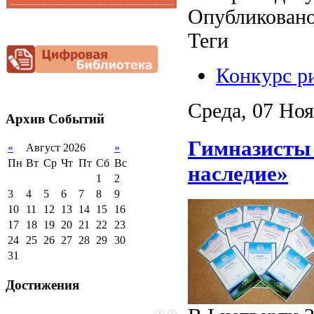
Опубликовано
Функциональная
Видеоальбом
грамотность
Теги
Фотогалерея
Снижение
документационной
нагрузки
Конкурс р
Благотворительная
помощь гимназии
Среда, 07 Ноя
Архив
Событий
Гимназисты
«
Август 2026
»
Пн
Вт
Ср
Чт
Пт
Сб
Вс
наследие»
1
2
3
4
5
6
7
8
9
10
11
12
13
14
15
16
17
18
19
20
21
22
23
24
25
26
27
28
29
30
31
Достижения