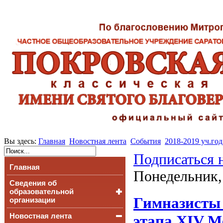
Вы здесь:
Главная
Новостная лента
События
2018-2019 уч.год
Подписаться 
Главная
Понедельник,
Сведения об
образовательной
Гимназисты 
организации
Новостная лента
Основные сведения
этапа XIV М