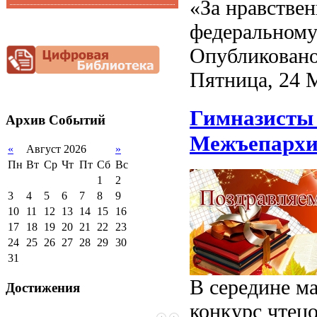
«За нравстве
Функциональная
Видеоальбом
грамотность
федеральному
Фотогалерея
Снижение
Опубликовано
документационной
нагрузки
Пятница, 24 
Благотворительная
помощь гимназии
Гимназисты 
Архив
Событий
Межъепархиа
«
Август 2026
»
Пн
Вт
Ср
Чт
Пт
Сб
Вс
1
2
3
4
5
6
7
8
9
10
11
12
13
14
15
16
17
18
19
20
21
22
23
24
25
26
27
28
29
30
31
В середине м
Достижения
конкурс чтецо