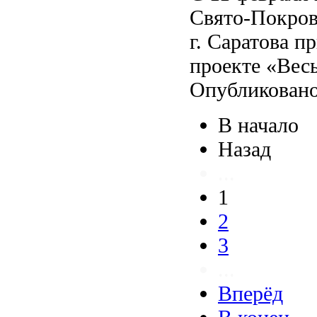
Свято-Покров
г. Саратова п
проекте «Весь
Опубликовано
В начало
Назад
...
1
2
3
...
Вперёд