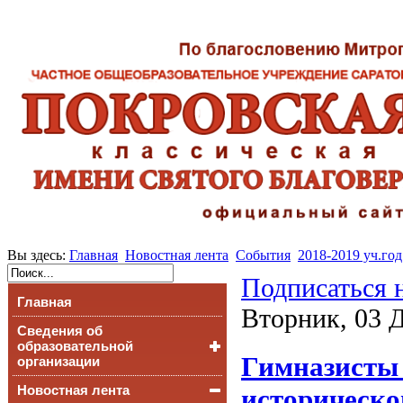
Вы здесь:
Главная
Новостная лента
События
2018-2019 уч.год
Подписаться 
Главная
Вторник, 03 Д
Сведения об
образовательной
Гимназисты 
организации
Новостная лента
Основные сведения
историческ