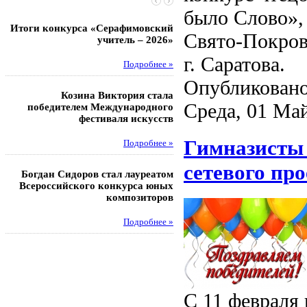
было Слово»,
Итоги конкурса «Серафимовский
Чебаненко Глеб стал п
Свято-Покров
учитель – 2026»
областных соревнований
г. Саратова.
Подробнее »
Под
Опубликовано
Козина Виктория стала
Музафаров Пётр стал п
Среда, 01 Май
победителем Международного
турнира п
фестиваля искусств
Под
Гимназисты 
Подробнее »
Педагоги гимнази
сетевого про
Богдан Сидоров стал лауреатом
победителями регион
Всероссийского конкурса юных
этапа XXI Всеросс
композиторов
конкурса «За нравс
подвиг у
Подробнее »
Под
С 11 февраля 