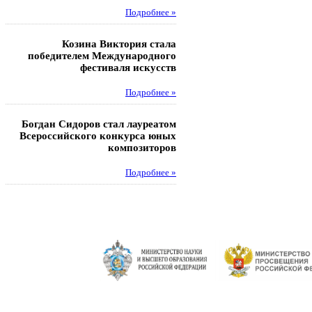
Подробнее »
Под
Козина Виктория стала
Музафаров Пётр стал п
победителем Международного
турнира п
фестиваля искусств
Под
Подробнее »
Педагоги гимнази
Богдан Сидоров стал лауреатом
победителями регион
Всероссийского конкурса юных
этапа XXI Всеросс
композиторов
конкурса «За нравс
подвиг у
Подробнее »
Под