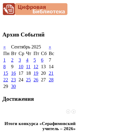
Снижение
документационной
нагрузки
Благотворительная
помощь гимназии
Архив
Событий
«
Сентябрь 2025
»
Пн
Вт
Ср
Чт
Пт
Сб
Вс
1
2
3
4
5
6
7
8
9
10
11
12
13
14
15
16
17
18
19
20
21
22
23
24
25
26
27
28
29
30
Достижения
Итоги конкурса «Серафимовский
Чебаненко Глеб стал п
учитель – 2026»
областных соревнований