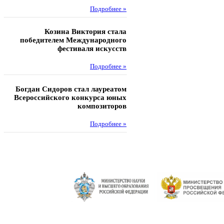
Подробнее »
Под
Козина Виктория стала
Музафаров Пётр стал п
победителем Международного
турнира п
фестиваля искусств
Под
Подробнее »
Педагоги гимнази
Богдан Сидоров стал лауреатом
победителями регион
Всероссийского конкурса юных
этапа XXI Всеросс
композиторов
конкурса «За нравс
подвиг у
Подробнее »
Под