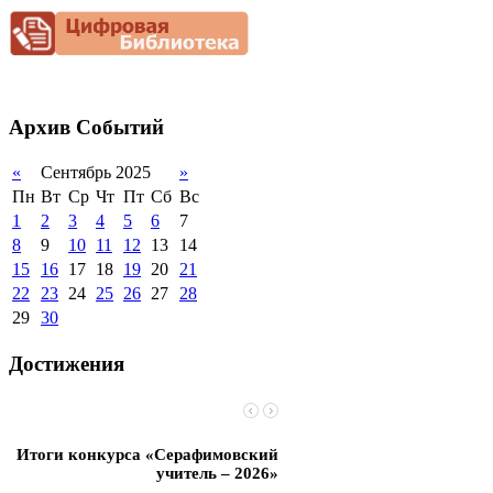
Снижение
документационной
нагрузки
Благотворительная
помощь гимназии
Архив
Событий
«
Сентябрь 2025
»
Пн
Вт
Ср
Чт
Пт
Сб
Вс
1
2
3
4
5
6
7
8
9
10
11
12
13
14
15
16
17
18
19
20
21
22
23
24
25
26
27
28
29
30
Достижения
Итоги конкурса «Серафимовский
Чебаненко Глеб стал п
учитель – 2026»
областных соревнований