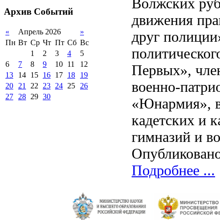
Волжских руб
2012-2013 уч.год
обучающихся
Архив
Событий
движения пра
2011-2012 уч.год
Стипендии и виды
поддержки обучающихся
«
Апрель 2026
»
друг полиции
Международное
Пн
Вт
Ср
Чт
Пт
Сб
Вс
сотрудничество
политическог
1
2
3
4
5
Организация питания в
6
7
8
9
10
11
12
Первых», чле
образовательной
организации
13
14
15
16
17
18
19
военно-патри
20
21
22
23
24
25
26
27
28
29
30
«Юнармия», в
кадетских и к
гимназий и в
Опубликовано
Подробнее ...