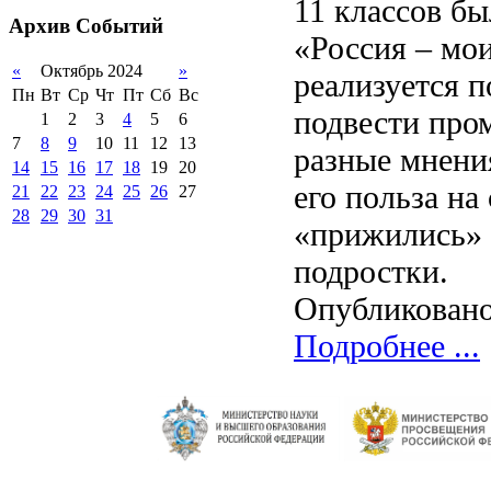
11 классов бы
2012-2013 уч.год
обучающихся
Архив
Событий
2011-2012 уч.год
«Россия – мои
Стипендии и виды
поддержки обучающихся
«
Октябрь 2024
»
реализуется п
Международное
Пн
Вт
Ср
Чт
Пт
Сб
Вс
сотрудничество
подвести про
1
2
3
4
5
6
Организация питания в
7
8
9
10
11
12
13
разные мнения
образовательной
организации
14
15
16
17
18
19
20
его польза на
21
22
23
24
25
26
27
28
29
30
31
«прижились» 
подростки.
Опубликовано
Подробнее ...