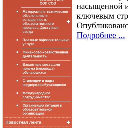
насыщенной и
ООП СОО
Материально-техническое
ключевым стр
обеспечение и
оснащенность
Опубликовано
образовательного
процесса. Доступная
среда
Подробнее ...
Платные образовательные
Общие сведения
услуги
Цифровая
Финансово-хозяйственная
(электронная)
деятельность
библиотека
Вакантные места для
ФГИС «Моя
приёма (перевода)
школа»
обучающихся
Стипендии и виды
поддержки обучающихся
Международное
сотрудничество
Организация питания в
образовательной
организации
Новостная лента